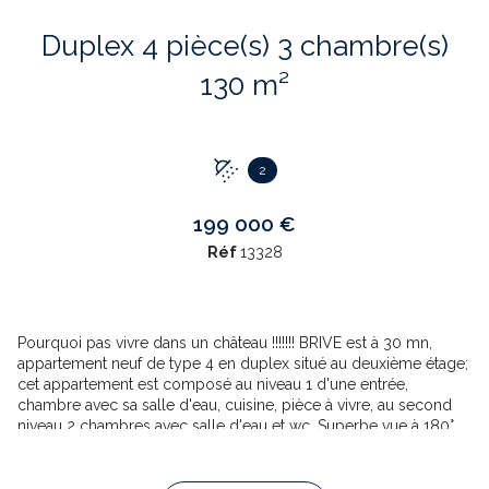
Duplex 4 pièce(s) 3 chambre(s)
130 m²
2
199 000 €
Réf
13328
Pourquoi pas vivre dans un château !!!!!!! BRIVE est à 30 mn,
appartement neuf de type 4 en duplex situé au deuxième étage;
cet appartement est composé au niveau 1 d'une entrée,
chambre avec sa salle d'eau, cuisine, pièce à vivre, au second
niveau 2 chambres avec salle d'eau et wc .Superbe vue à 180°
sur la vallée. Copropriété de 8 lots, comprenant: joli parc
arboré, piscine, tennis, en pleine campagne. Chauffage par
chaudière individueele au gaz. Taxe foncière de 1200 €. Pour