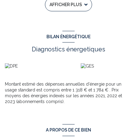
AFFICHER PLUS
plus de renseignements ou pour visite, merci de vous adresser
à Jacques PERRIER mandataire indépendant de Tower-
Immobilier, son tél. est le: 06 75 02 74 87 ou
jacques.perrier@tower-immobilier.fr - RSAC N°332 541 572 -
Ville du greffe : BRIVE la Gaillarde - mandat n° 13328 Le
professionnel vous conseille, garantit et sécurise votre projet
BILAN ÉNERGÉTIQUE
immobilier. Les Frais d’agence de 10650 € sont inclus dans le
prix. Annonce immobilière rédigée sous la responsabilité
Diagnostics énergetiques
éditoriale de Jacques PERRIER www.georisques.gouv.fr
Annonce proposée par un agent commercial
Montant estimé des dépenses annuelles d'énergie pour un
usage standard est compris entre 1 318 € et 1 784 € . Prix
moyens des énergies indexés sur les années 2021, 2022 et
2023 (abonnements compris).
A PROPOS DE CE BIEN