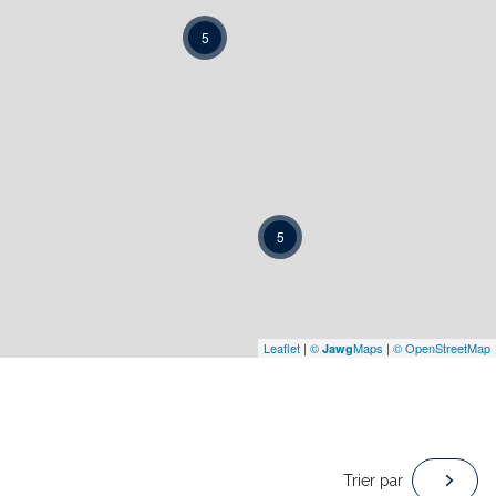
5
5
Leaflet
|
©
Maps
|
© OpenStreetMap
Jawg
Trier par