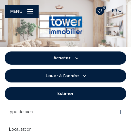
0
FR
MENU
Acheter
Louer
à l'année
De l'ancien
De l'immo pro
Estimer
à l'année
De l'immo pro
Type de bien