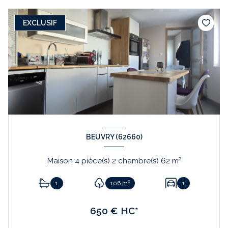
EXCLUSIF
BEUVRY (62660)
Maison 4 pièce(s) 2 chambre(s) 62 m²
1
106 m²
1
650 € HC*