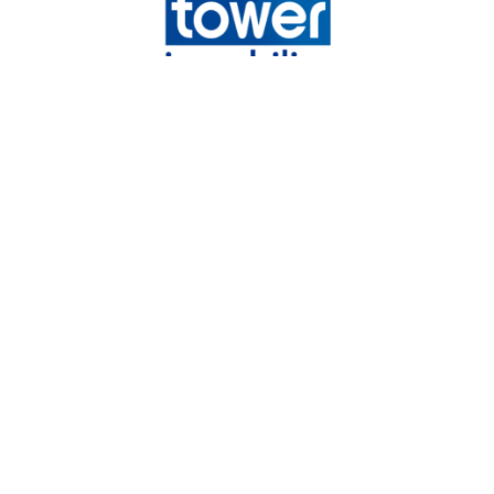
Tower immobilier
Chemin de la Vieille Côte,
31140
Launaguet
05 82 08 29 45
mandataires@tower-immobilier.com
NOS RÉSEAUX
Nous suivre