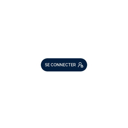
VOTRE ESPACE
Espace propriétaire
SE CONNECTER
ADHÉRENTS
Nous adhérons
Comme beaucoup, notre site
utilise les cookies