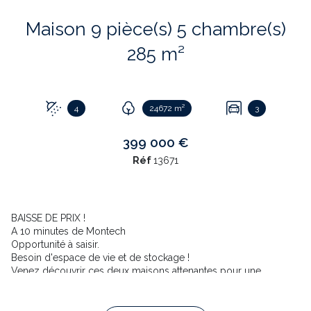
Maison 9 pièce(s) 5 chambre(s)
285 m²
4
24672 m²
3
399 000 €
Réf
13671
BAISSE DE PRIX !
A 10 minutes de Montech
Opportunité à saisir.
Besoin d'espace de vie et de stockage !
Venez découvrir ces deux maisons attenantes pour une
superficie totale de 285 m² habitable.
Nous avons donc une première maison indépendante dotée de
3 chambres pour une surface de 174 m² et une seconde