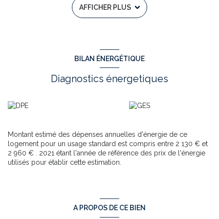
AFFICHER PLUS
attenante avec 2 chambres pour 110 m² habitable.
Les accès peuvent se faire d'un côté et de l'autre de cette
demeure pour préserver l'intimité des occupants ou du même
côté pour les familles réunies.
Sur le terrain d'une superficie de plus de 24 000 m², au calme
et arboré, vous trouverez un hangar de 300 m² avec fosse
BILAN ÉNERGÉTIQUE
mécanique, un double garage, un poulailler et d'autres
dépendances.
Diagnostics énergetiques
Cette bâtisse se situe à 5 minutes des petits commerces de
proximité et de l'école élémentaire. A 10 minutes de Montech et
de toutes les commodités.
N'ATTENDEZ PLUS, VENEZ VISITER AVEC GREGORY LIMBOSCH
DE L'AGENCE TOWER IMMOBILIER AU 06 59 82 27 99 Annonce
immobilière rédigée sous la responsabilité éditoriale de
Montant estimé des dépenses annuelles d'énergie de ce
Gregory LIMBOSCH - RSAC N°880 443 429 - MONTAUBAN. Les
logement pour un usage standard est compris entre 2 130 € et
honoraires sont à la charge du vendeur.
2 960 € . 2021 étant l'année de référence des prix de l'énergie
Les informations sur les risques auxquels ce bien est
utilisés pour établir cette estimation.
exposé sont disponibles sur le site Géorisques :
www.georisques.gouv.fr
Annonce proposée par un agent commercial
A PROPOS DE CE BIEN