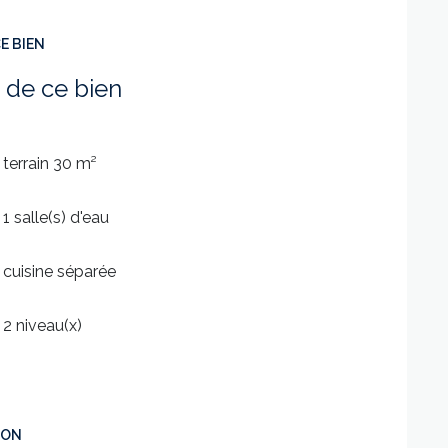
E BIEN
 de ce bien
terrain 30 m²
1 salle(s) d'eau
cuisine séparée
2 niveau(x)
ION