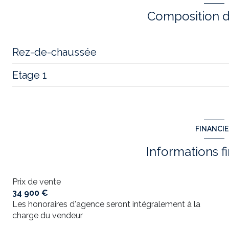
Composition d
Rez-de-chaussée
Etage 1
salon/sejour
cuisine
chambre
entrée
salle d'eau
FINANCI
patio
Informations f
pièces à restaurer /créeer
Prix de vente
34 900 €
Les honoraires d'agence seront intégralement à la
charge du vendeur