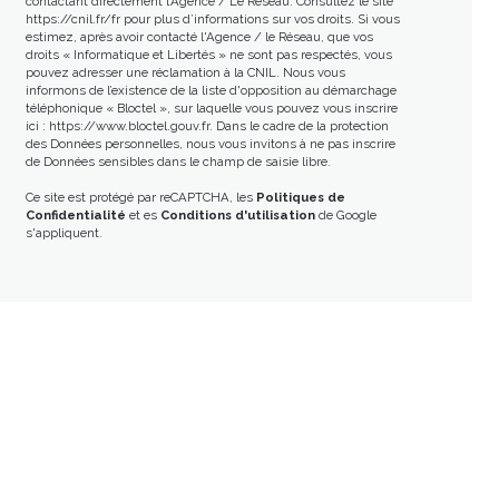
contactant directement l’Agence / Le Réseau. Consultez le site
https://cnil.fr/fr
pour plus d’informations sur vos droits. Si vous
estimez, après avoir contacté l'Agence / le Réseau, que vos
droits « Informatique et Libertés » ne sont pas respectés, vous
pouvez adresser une réclamation à la CNIL. Nous vous
informons de l’existence de la liste d'opposition au démarchage
téléphonique « Bloctel », sur laquelle vous pouvez vous inscrire
ici :
https://www.bloctel.gouv.fr
. Dans le cadre de la protection
des Données personnelles, nous vous invitons à ne pas inscrire
de Données sensibles dans le champ de saisie libre.
Ce site est protégé par reCAPTCHA, les
Politiques de
Confidentialité
et es
Conditions d'utilisation
de Google
s'appliquent.