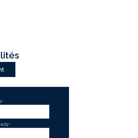
lités
nt
)*
 (%) *