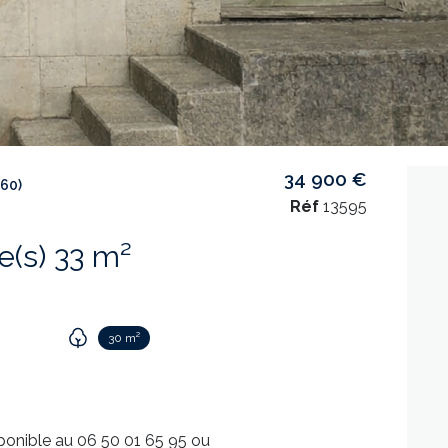
34 900 €
60)
Réf
13595
Maison 2 pièce(s) 33 m²
30 m²
onible au
06 50 01 65 95
ou