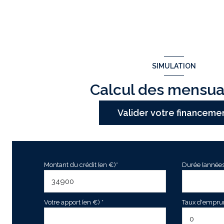
SIMULATION
Calcul des mensua
Valider votre financeme
Montant du crédit (en €)*
Durée (années
Votre apport (en €) *
Taux d'emprunt