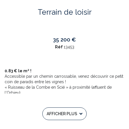
Terrain de loisir
35 200 €
Réf
13453
0.83 € le m² !
Accessible par un chemin carrossable, venez découvrir ce petit
coin de paradis entre les vignes !
« Ruisseau de la Combe en Scié » à proximité (affluent de
l'Orbieu).
Pinède d'un peu plus de 4 hectares sur la commune de
Fabrezan.
Présence d’une ruine en pierre de 35 m² environ
.
AFFICHER PLUS
Terrain non constructible situé en Zone Naturelle.
Vente suite à abandon de projet.
Ce lieu préservé de nature se prêtera idéalement à la