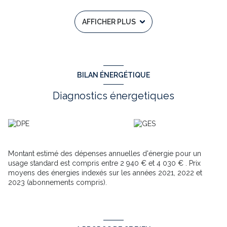
traversante sur 2 rues.
Réservez vite une visite!
AFFICHER PLUS
Pascal COMBET-VALLOIS
, EI Agent commercial RSAC n°452
154 156 CAHORS
Les informations sur les risques auxquels ce bien est exposé sont
disponibles sur le site
www.georisques.gouv.fr
Annonce proposée par un agent commercial
BILAN ÉNERGÉTIQUE
Diagnostics énergetiques
Montant estimé des dépenses annuelles d'énergie pour un
usage standard est compris entre 2 940 € et 4 030 € . Prix
moyens des énergies indexés sur les années 2021, 2022 et
2023 (abonnements compris).