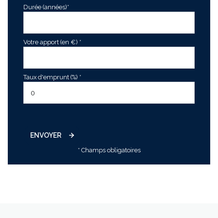
Durée (années)*
Votre apport (en €) *
Taux d'emprunt (%) *
ENVOYER
* Champs obligatoires