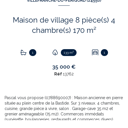
VILLEFRANCHE-DU-PÉRIGORD (24550)
Maison de village 8 pièce(s) 4
chambre(s) 170 m²
1
133 m²
1
35 000 €
Réf
13762
Pascal vous propose (0788690007) : Maison ancienne en pierre
située au plein centre de la Bastide. Sur 3 niveaux. 4 chambres,
cuisine, grande pièce à vivre, salon . Garage-cave 35 m2 et
grenier aménageable (75 m2). Commerces immédiats
(supérette, boulangeries, restaurants et commerces divers).
Travaux à prévoir sur l'ensemble de la maison. Exposition