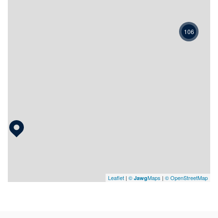
106
Leaflet
|
©
Maps
|
© OpenStreetMap
Jawg