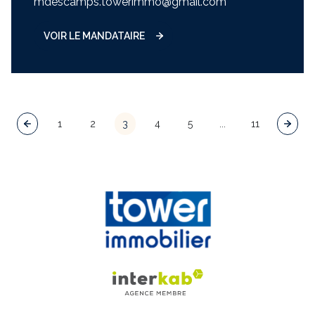
mdescamps.towerimmo@gmail.com
VOIR LE MANDATAIRE
1
2
3
4
5
...
11