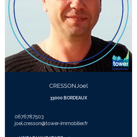
CRESSON
joel
33000 BORDEAUX
0676787503
joel.cresson@tower-immobilier.fr