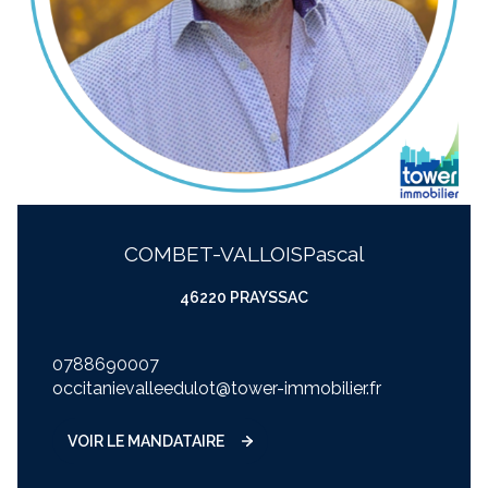
COMBET-VALLOIS
pascal
46220 PRAYSSAC
0788690007
occitanievalleedulot@tower-immobilier.fr
VOIR LE MANDATAIRE