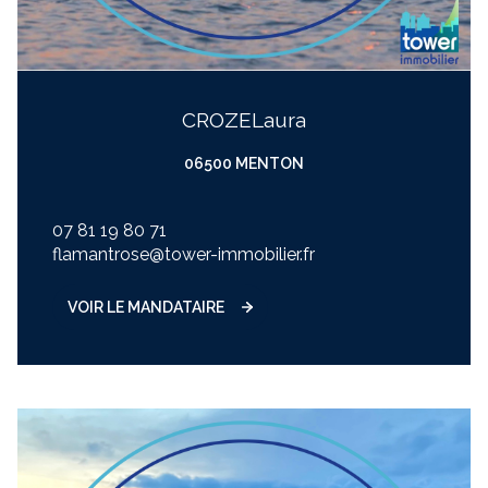
CROZE
laura
06500 MENTON
07 81 19 80 71
flamantrose@tower-immobilier.fr
VOIR LE MANDATAIRE