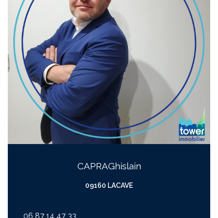
CAPRA
ghislain
09160 LACAVE
06 87 14 47 33