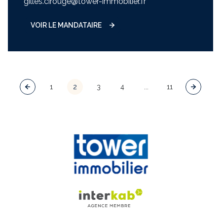
gilles.cirouge@tower-immobilier.fr
VOIR LE MANDATAIRE
1
2
3
4
...
11