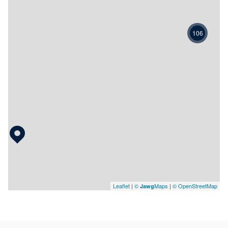
106
Leaflet
|
©
Maps
|
© OpenStreetMap
Jawg