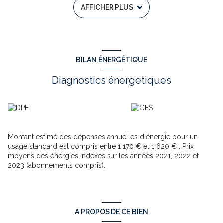
AFFICHER PLUS
amoureux de grands espaces, de tranquillité et de projets de
vie au vert. La propriété se compose également d’un garage et
d’une bergerie, laissant entrevoir de nombreuses possibilités :
résidence principale de caractère, maison secondaire ou
encore création de gîte / activité touristique à fort potentiel.
Côté technique, des éléments essentiels ont déjà été sécurisés :
BILAN ÉNERGÉTIQUE
- Toiture refaite en 2018- Micro-station récente Un avantage
considérable pour envisager sereinement la suite. À proximité
Diagnostics énergetiques
des commodités, cette propriété allie parfaitement isolement
recherché et accessibilité. Les biens de cette qualité et avec un
tel foncier sont aujourd’hui extrêmement recherchés. Une
opportunité à ne pas laisser passer – contactez-moi dès
maintenant pour organiser une visite et découvrir tout le
potentiel de ce lieu unique. Contact : Tony Pillier – 06 50 04 89
Montant estimé des dépenses annuelles d'énergie pour un
70 Votre conseiller immobilier, à votre écoute pour vous
usage standard est compris entre 1 170 € et 1 620 € . Prix
accompagner à chaque étape de votre projet. Annonce rédigée
moyens des énergies indexés sur les années 2021, 2022 et
sous la responsabilité éditoriale de Tony Pillier, immatriculé au
2023 (abonnements compris).
RSAC de Maillas sous le n° 839 947 082. Les informations sur
les risques auxquels ce bien est exposé sont disponibles sur le
site Géorisques : www.georisques.gouv.fr.
Annonce proposée par un agent commercial
A PROPOS DE CE BIEN
Les informations sur les risques auxquels ce bien est exposé