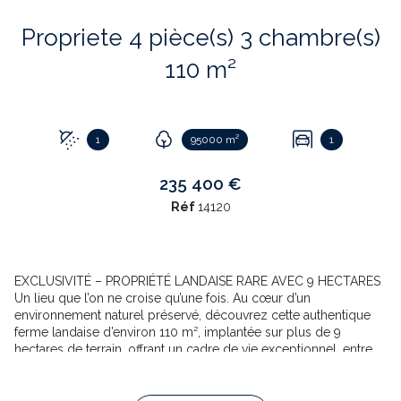
Propriete 4 pièce(s) 3 chambre(s)
110 m²
1
95000 m²
1
235 400 €
Réf
14120
EXCLUSIVITÉ – PROPRIÉTÉ LANDAISE RARE AVEC 9 HECTARES
Un lieu que l’on ne croise qu’une fois. Au cœur d’un
environnement naturel préservé, découvrez cette authentique
ferme landaise d’environ 110 m², implantée sur plus de 9
hectares de terrain, offrant un cadre de vie exceptionnel, entre
calme absolu et nature omniprésente. Dès l’arrivée, le charme
opère : une atmosphère paisible, sans vis-à-vis, où chaque
espace invite à la déconnexion. Un bien idéal pour les