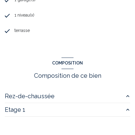
1 niveau(x)
terrasse
COMPOSITION
Composition de ce bien
Rez-de-chaussée
Etage 1
salon/sejour
43.31 m²
cuisine
15.08 m²
chambre
10 m²
entrée
10.53 m²