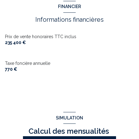
chambre
14.87 m²
FINANCIER
chambre
16.73 m²
bureau
8.33 m²
Informations financières
salle d'eau
6.42 m²
cellier
13 m²
Prix de vente honoraires TTC inclus
terrasse
44 m²
235 400 €
garage
50 m²
Taxe foncière annuelle
Bergerie
60 m²
770 €
SIMULATION
Calcul des mensualités