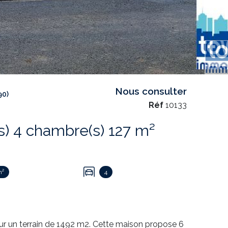
Nous consulter
90)
Réf
10133
Maison de village 8 pièce(s) 4 chambre(s) 127 m²
m²
4
 un terrain de 1492 m2. Cette maison propose 6