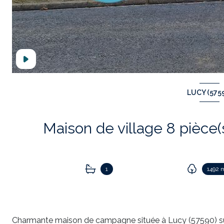
LUCY (575
1
1492 
Charmante maison de campagne située à Lucy (57590) sur