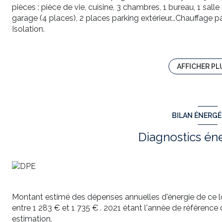
pièces : pièce de vie, cuisine, 3 chambres, 1 bureau, 1 sall
garage (4 places), 2 places parking extérieur...Chauffage p
Isolation.
Estimation des coûts annuels d’énergie du logement :
entre 1283 € et 1735 € par an
Pour découvrir cette maison et d'autres informations une 
AFFICHER PL
lien : https://youtu.be/1UHHHf8MEpA
Frais charge acquéreur. Prix communiqué FAI
Les informations sur les risques auxquels ce bien est expo
www.georisques.gouv.fr
BILAN ÉNERG
N'Attendez plus, venez visiter avec Christian VIERMAI
Contact au 06 81 08 36 38 ou christian.viermain@tower-im
Diagnostics én
Annonce immobilière rédigée sous la responsabilité édit
- METZ.
Annonce proposée par un agent commercial
Montant estimé des dépenses annuelles d'énergie de ce 
entre 1 283 € et 1 735 € . 2021 étant l'année de référence de
estimation.