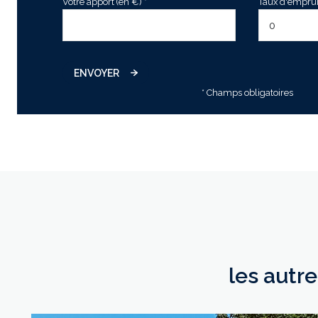
Votre apport (en €) *
Taux d'emprunt
ENVOYER
* Champs obligatoires
les autr