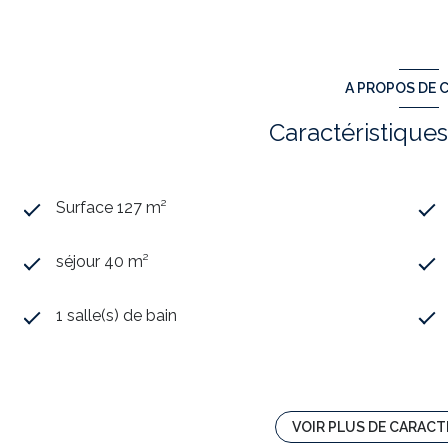
A PROPOS DE C
Caractéristiques
Surface 127 m²
séjour 40 m²
1 salle(s) de bain
cuisine semi-équipée
4 garage(s)
VOIR PLUS DE CARACT