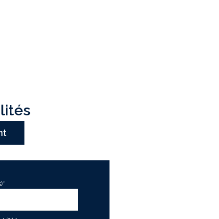
lités
nt
)*