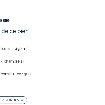
E BIEN
 de ce bien
terrain 1 492 m²
4 chambre(s)
construit en 1900
Chauffage individuel : autre (pompe à chaleur)
3 parking(s)
ÉRISTIQUES