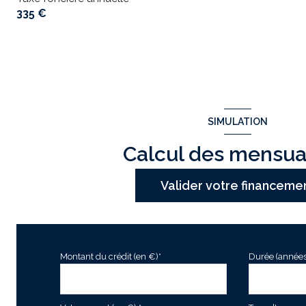
335 €
SIMULATION
Calcul des mensua
Valider votre financeme
Montant du crédit (en €)*
Durée (années