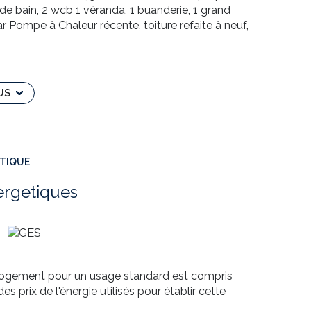
e de bain, 2 wcb 1 véranda, 1 buanderie, 1 grand
ar Pompe à Chaleur récente, toiture refaite à neuf,
vidéo est à votre disposition sur Youtube.
US
sé sont disponibles sur le site Géorisques :
ÉTIQUE
N de l'AGENCE TOWER IMMOBILIER.
mobilier.fr
ergetiques
oriale de VIERMAIN Christian - RSAC N°878 051 325
logement pour un usage standard est compris
s prix de l'énergie utilisés pour établir cette