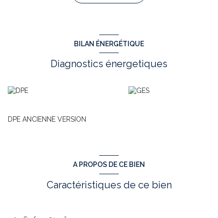
Pour plus d'informations n'hésitez pas à me contacter.
Annonce immobilière rédigée sous la responsabilité éditoriale
de Christine YVART - RSAC N°384 539 086 - Toulouse.
Les informations sur les risques auxquels ce bien est
exposé sont disponibles sur le site Géorisques :
BILAN ÉNERGÉTIQUE
www.georisques.gouv.fr
Annonce proposée par un agent commercial
Diagnostics énergetiques
DPE ANCIENNE VERSION
A PROPOS DE CE BIEN
Caractéristiques de ce bien