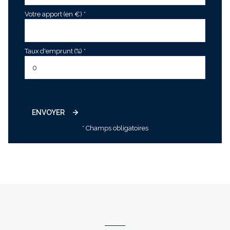
Votre apport (en €) *
Taux d'emprunt (%) *
ENVOYER
* Champs obligatoires