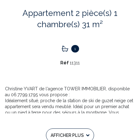
Appartement 2 pièce(s) 1
chambre(s) 31 m²
1
Réf
11311
Christine YVART de l'agence TOWER IMMOBILIER, disponible
au 06.77.99.17.95 vous propose :
Idéalement situé, proche de la station de ski de guzet neige cet
appartement sera vendu meublé. Idéal pour un premier achat
ou un pied à terre pour des séjours à la montagne, Vous
pourrez aussi profiter de la station thermale. L'appartement se
compose d'une entrée, une kichinette avec son séjour, une
chambre avec placard, une salle de bains. A l'entrée de la
AFFICHER PLUS
résidence vous bénéficiez d'un placard à ski privé.