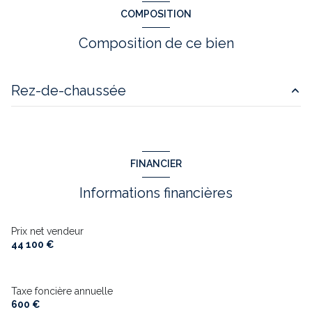
COMPOSITION
Composition de ce bien
Rez-de-chaussée
chambre
9.47 m²
salon/sejour
16 m²
FINANCIER
salle de bain
3 m²
Informations financières
Prix net vendeur
44 100 €
Taxe foncière annuelle
600 €