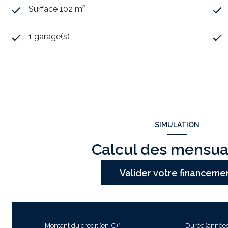
Surface 102 m²
1 garage(s)
SIMULATION
Calcul des mensua
Valider votre financeme
Montant du crédit (en €)*
Durée (années