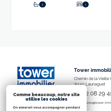
2
1
VOIR LE BIEN
Tower immobili
Chemin de la Vieille 
31140
Launaguet
05 82 08 29 4
Comme beaucoup, notre site
utilise les cookies
mandataires@tower-imm
On aimerait vous accompagner pendant