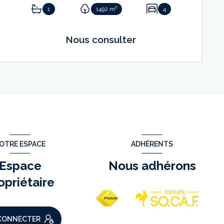
1
1492 m²
4
Nous consulter
VOIR LE BIEN
OTRE ESPACE
ADHÉRENTS
Espace
Nous adhérons
opriétaire
CONNECTER