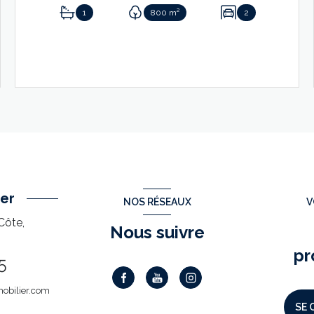
1
800 m²
2
VOIR LE BIEN
er
NOS RÉSEAUX
V
Côte,
Nous suivre
pr
5
obilier.com
SE 