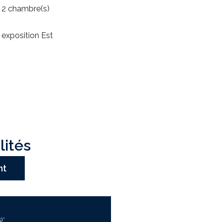
2 chambre(s)
exposition Est
lités
nt
)*