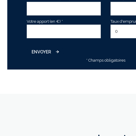
Votre apport (en €) *
Taux d'emprunt
ENVOYER
* Champs obligatoires