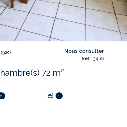
Nous consulter
2320)
Réf
13468
Maison 4 pièce(s) 2 chambre(s) 72 m²
m²
1