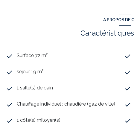
Coralie MASSELOT de l’agence TOWER IMMOBILIER dispon
cmasselot.towerimmobilier@gmail.com
Les informations sur les risques auxquels ce bien est expo
A PROPOS DE C
www.georisques.gouv.fr
Annonce proposée par un agent commercial
Caractéristiques
Surface 72 m²
séjour 19 m²
1 salle(s) de bain
Chauffage individuel : chaudière (gaz de ville)
1 côté(s) mitoyen(s)