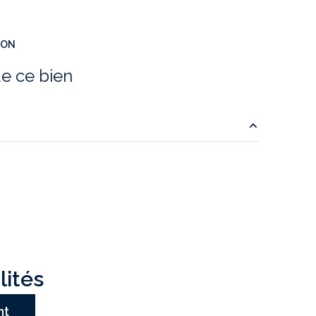
ION
e ce bien
m²
m²
m²
m²
m²
lités
m²
nt