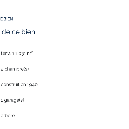
ible au 06 42 54 22 51ou par mail
sé sont disponibles sur le site Géorisques :
E BIEN
 de ce bien
terrain 1 031 m²
2 chambre(s)
construit en 1940
1 garage(s)
arboré