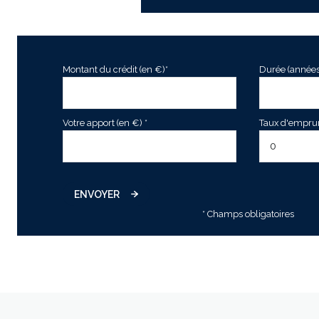
véranda
garage
jardin
Montant du crédit (en €)*
Durée (années
Votre apport (en €) *
Taux d'emprunt
ENVOYER
* Champs obligatoires