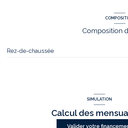
COMPOSIT
Composition d
Rez-de-chaussée
salon/sejour
chambre
chambre
SIMULATION
bureau
salle de bain
Calcul des mensua
cuisine
Valider votre financeme