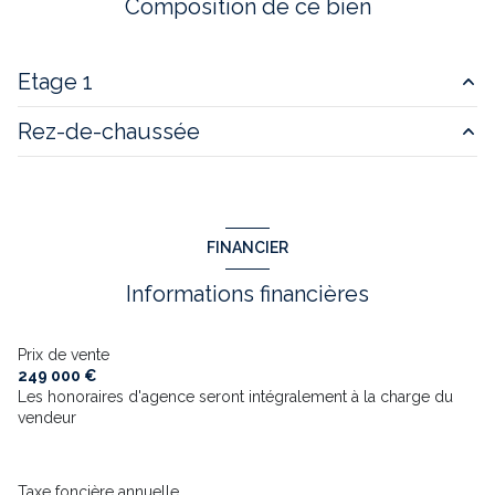
Composition de ce bien
Chauffage central : chaudière (gaz de ville)
Etage 1
1 garage(s)
Rez-de-chaussée
salon/sejour
25m2 m²
1 parking(s)
chambre
15.21.10 m²
salon/sejour
24 m²
salle de bain
11 m²
1 côté(s) mitoyen(s)
FINANCIER
2 niveau(x)
Informations financières
terrasse
Prix de vente
249 000 €
arboré
Les honoraires d'agence seront intégralement à la charge du
vendeur
visiophone
Taxe foncière annuelle