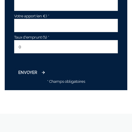
Votre apport (en €) *
Taux d'emprunt (%) *
ENVOYER
* Champs obligatoires