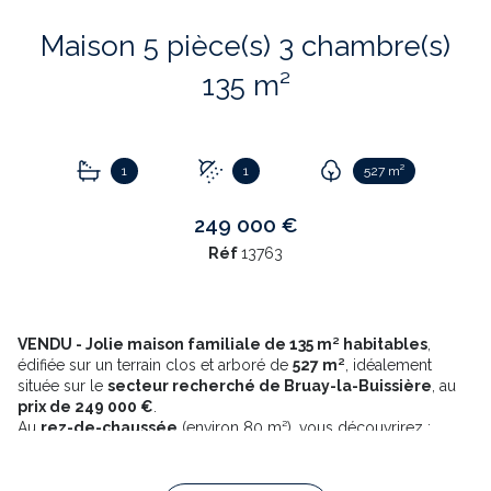
Maison 5 pièce(s) 3 chambre(s)
135 m²
1
1
527 m²
249 000 €
Réf
13763
VENDU - Jolie maison familiale de 135 m² habitables
,
édifiée sur un terrain clos et arboré de
527 m²
, idéalement
située sur le
secteur recherché de Bruay-la-Buissière
, au
prix de 249 000 €
.
Au
rez-de-chaussée
(environ 80 m²), vous découvrirez :
Une
entrée
de 5 m²,
Une
cuisine équipée ouverte
sur une
spacieuse pièce de
vie
de 25 m², donnant sur un
séjour/salon lumineux
de 24