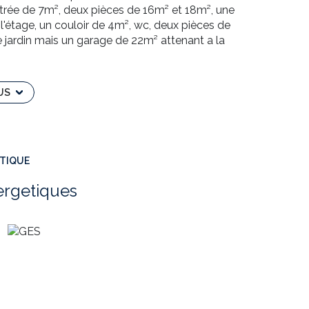
ntrée de 7m², deux pièces de 16m² et 18m², une
 l'étage, un couloir de 4m², wc, deux pièces de
e jardin mais un garage de 22m² attenant a la
re 331€,pour plus d informations, veuillez
bo23@gmail.com
oriale d'un agent commercial indépendant RSAC
US
ÉTIQUE
ergetiques