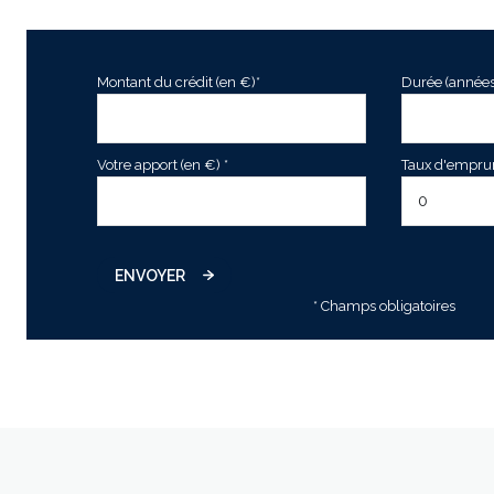
Montant du crédit (en €)*
Durée (années
Votre apport (en €) *
Taux d'emprunt
ENVOYER
* Champs obligatoires