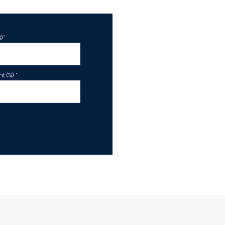
)*
 (%) *