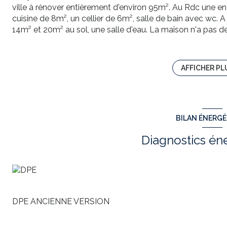
ville à rénover entièrement d'environ 95m². Au Rdc une e
cuisine de 8m², un cellier de 6m², salle de bain avec wc. A
14m² et 20m² au sol, une salle d'eau. La maison n'a pas d
maison, elle est raccordée à tout à l'égout, la taxe fonciè
contacter Stéphane Mitrovic au 06 95 99 70 17 ou mne
Annonce immobilière rédigée sous la responsabilité édit
AFFICHER PL
819-233-727 SAINTES
Annonce proposée par un agent commercial
BILAN ÉNERG
Diagnostics én
DPE ANCIENNE VERSION