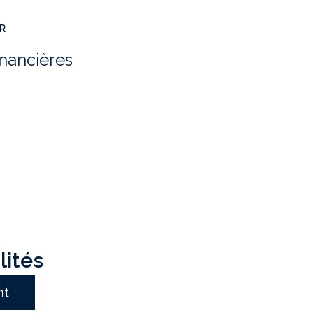
ER
inancières
lités
nt