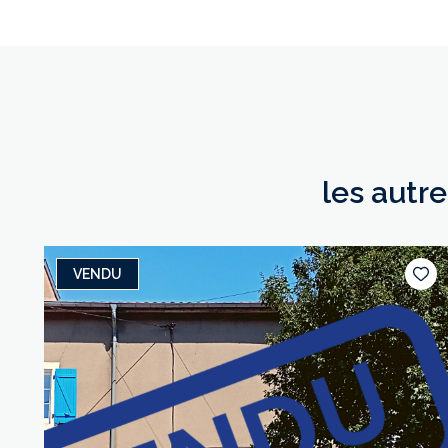
les autr
VENDU