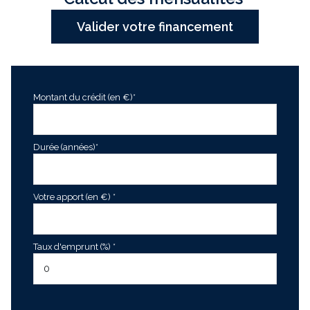
Valider votre financement
Montant du crédit (en €)*
Durée (années)*
Votre apport (en €) *
Taux d'emprunt (%) *