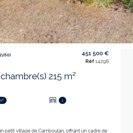
451 500 €
2260)
Réf
14296
Propriete 10 pièce(s) 6 chambre(s) 215 m²
m²
1
n petit village de Camboulan, offrant un cadre de