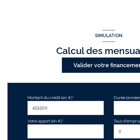
SIMULATION
Calcul des mensua
Valider votre financeme
Montant du crédit (en €)*
Durée (années
Votre apport (en €) *
Taux d'emprunt