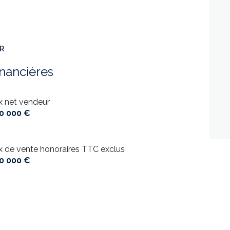
ER
inancières
ix net vendeur
0 000 €
ix de vente honoraires TTC exclus
0 000 €