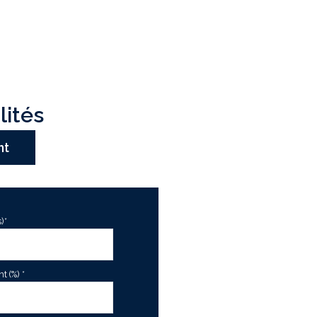
lités
nt
)*
 (%) *