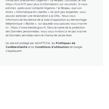
contactant directement l’Agence / Le Réseau. Consultez le site
https://cnil.fr/fr
pour plus d’informations sur vos droits. Si vous
estimez, après avoir contacté l'Agence / le Réseau, que vos
droits « Informatique et Libertés » ne sont pas respectés, vous
pouvez adresser une réclamation à la CNIL. Nous vous
informons de l’existence de la liste d'opposition au démarchage
téléphonique « Bloctel », sur laquelle vous pouvez vous inscrire
ici :
https://www.bloctel.gouv.fr
. Dans le cadre de la protection
des Données personnelles, nous vous invitons à ne pas inscrire
de Données sensibles dans le champ de saisie libre.
Ce site est protégé par reCAPTCHA, les
Politiques de
Confidentialité
et es
Conditions d'utilisation
de Google
s'appliquent.