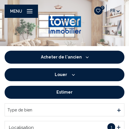
0
FR
MENU
Acheter
de l'ancien
Louer
De l'ancien
De l'immo pro
Estimer
à l'année
De l'immo pro
Type de bien
1
Localisation