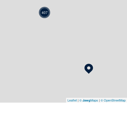
407
Leaflet
|
©
Maps
|
© OpenStreetMap
Jawg