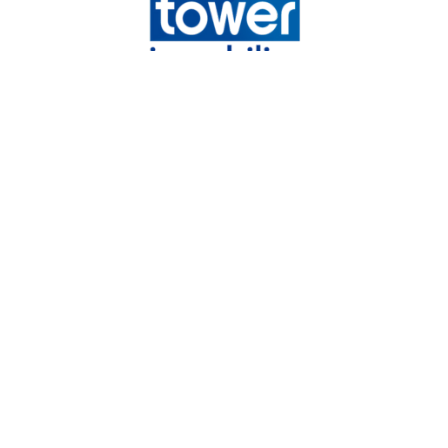
Tower immobilier
Chemin de la Vieille Côte,
31140
Launaguet
05 82 08 29 45
mandataires@tower-immobilier.com
NOS RÉSEAUX
Nous suivre