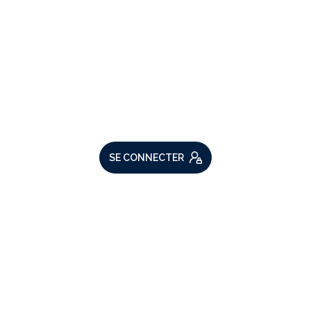
VOTRE ESPACE
Espace propriétaire
SE CONNECTER
ADHÉRENTS
Nous adhérons
Comme beaucoup, notre site
utilise les cookies