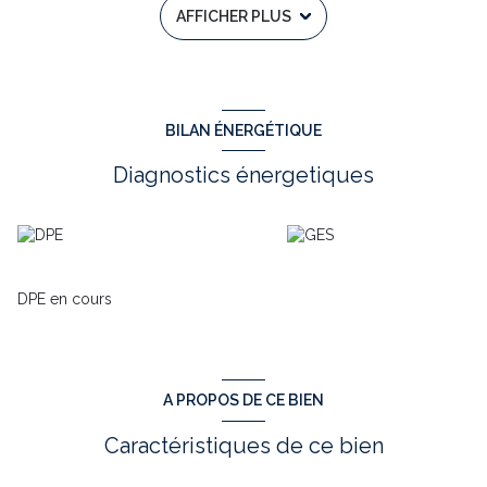
AFFICHER PLUS
Terrasse de 30 m2.
Le séjour cuisine accueille aussi un cellier de 5.80 m2 ainsi
qu’un premier WC de 1.50 m2.
La partie nuit elle, comprend 3 Chambres (Ch1 : 11.30 m2 / Ch2
BILAN ÉNERGÉTIQUE
: 11.30 m2), une Salle de Bains de 5.20 m2 et un WC de 1.75 m2.
Diagnostics énergetiques
La troisième Chambre de 11.70 m2 appartient à une suite
parentale qui est complétée par un Dressing de 3.75 m2 ainsi
que par une Salle d’Eau de 3.80 m2.
Un vaste sous-sol de 126 m2, un garage de 29 m2 avec un
portail motorisé et un abri de 25 m2 complémentent ce bien.
DPE en cours
Une Terrasse d’été de 25.80 m2 est incluse dans cette bâtisse.
Le Chauffage étant assuré par un poêle à granulés ainsi que par
une climatisation réversible pour la pièce de vie. Des radiateurs
électriques neufs sont présents en complément dans les
A PROPOS DE CE BIEN
chambres. L’assainissement est individuel.
Caractéristiques de ce bien
Cet ensemble est construit sur un terrain de 1296 m² et
bénéficie d’une très belle exposition.