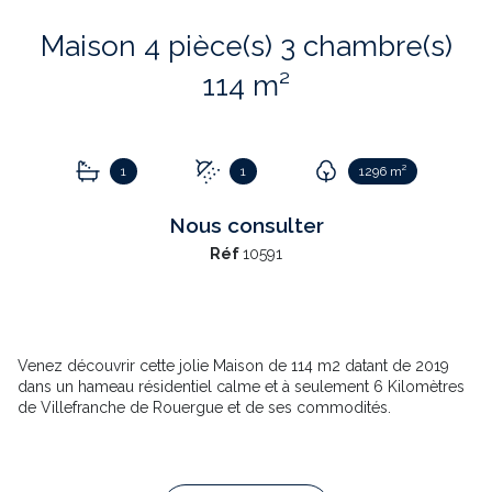
Maison 4 pièce(s) 3 chambre(s)
114 m²
1
1
1296 m²
Nous consulter
Réf
10591
Venez découvrir cette jolie Maison de 114 m2 datant de 2019
dans un hameau résidentiel calme et à seulement 6 Kilomètres
de Villefranche de Rouergue et de ses commodités.
Elle est composée d’une charmante cuisine entièrement
équipée de 14.65 m2 attenante à un grand Salon / Salle à
manger de 36 m2, tous deux, donnant accès à une belle