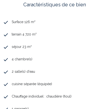
Cassan - RSAC n°423 050 012 RODEZ
Caractéristiques de ce bien
Annonce proposée par un agent commercial
Surface 126 m²
terrain 4 720 m²
séjour 23 m²
4 chambre(s)
2 salle(s) d'eau
cuisine séparée (équipée)
Chauffage individuel : chaudière (fioul)
1 garage(s)