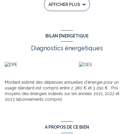
AFFICHER PLUS
parentale spacieuse avec salle d’eau et WC séparé de 22 m²,
une chambre avec coin dressing et une chambre ou bureau de
10 m². Coté extérieur vous profiterez d’une grande véranda de
37 m² orientée sud ainsi que sa terrasse avec store de 6 mètres
surplombant le jardin sans vis-à-vis. Un sous-sol complet
comprenant un grand garage, une cuisine d'été avec buanderie,
BILAN ÉNERGÉTIQUE
un local chaufferie, une cave, ainsi qu'un studio à aménager
avec salle d'eau et WC viennent compléter la fonctionnalité de
Diagnostics énergetiques
ce bien. Cette maison est équipée de prestations telles que le
double vitrage, des volets roulants solaires et un adoucisseur
d’eau. Chauffage central fuel.
C'est un bien idéal pour une famille recherchant la tranquillité et
la nature. Vous apprécierez sans aucun doute le cachet
incontestable de cette maison et son cadre privilégié...alors
Montant estimé des dépenses annuelles d'énergie pour un
n'attendez plus!
usage standard est compris entre 2 380 € et 3 250 € . Prix
Contactez-nous pour plus d’informations et pour organiser une
moyens des énergies indexés sur les années 2021, 2022 et
visite. Les informations sur les risques auxquels ce bien est
2023 (abonnements compris).
exposé sont disponibles sur le site Géorisques :
www.georisques.gouv.fr
N'ATTENDEZ PLUS, VENEZ VISITER AVEC PHILIPPE CASSAN DE
L AGENCE TOWER IMMOBILIER au 07 69 70 73 14 ou
cassanp.towerimmo@gmail.com
A PROPOS DE CE BIEN
Annonce rédigée sous la responsabilité éditoriale de Philippe