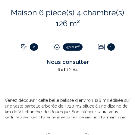
Maison 6 pièce(s) 4 chambre(s)
126 m²
2
4720 m²
1
Nous consulter
Réf
12184
Venez découvrir cette belle bâtisse d'environ 126 m2 édifiée sur
une vaste parcelle arborée de 4720 m2 située à une dizaine de
km de Villefranche-de-Rouergue. Son intérieur saura vous
séduire avec ses chaleureux espaces de vie: un charmant coin
salon de 16 m², une grande salle de séjour lumineuse de 23 m²,
une cuisine séparée, une chambre de 16 m², une salle d’eau et
un WC. A l'étage vous trouverez trois chambres dont une