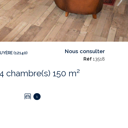
Nous consulter
YÈRE (12140)
Réf
13518
Appartement 6 pièce(s) 4 chambre(s) 150 m²
1