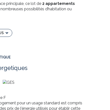
lace principale, ce lot de
2 appartements
 nombreuses possibilités d’habitation ou
US
 de
18 m²
.
ÉTIQUE
ergetiques
iel d’aménagement.
studios indépendants
ou intégrées au 2ème
nt refaite
(3 niveaux + communs).
e F
ctricité des communs et assurance).
logement pour un usage standard est compris
le, location saisonnière ou investissement locatif.
es prix de l'énergie utilisés pour établir cette