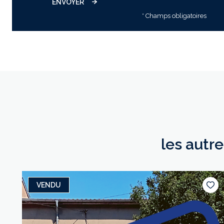
ENVOYER
* Champs obligatoires
les autr
VENDU