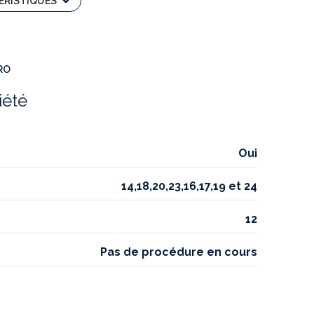
ÉRISTIQUES
3 étage(s)
RO
terrasse
iété
Oui
14,18,20,23,16,17,19 et 24
12
Pas de procédure en cours