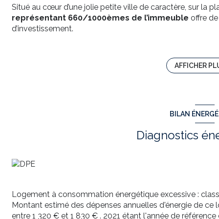
Situé au cœur d’une jolie petite ville de caractère, sur la p
représentant 660/1000èmes de l’immeuble
offre de
d’investissement.
Description du bien :
1er étage
:
Appartement T2 de
74 m²
en bon état, prêt à être habité.
AFFICHER PL
Grande pièce de vie lumineuse de
28 m²
, cuisine séparée
Balcon de
4 m²
.
2ème étage
:
Appartement T2 de
60 m²
à rénover.
BILAN ÉNERG
Spacieuse pièce de vie de
32 m²
.
Terrasse de
5,8 m²
et balcon de
3 m²
.
Diagnostics én
Espace grenier attenant de
23 m²
offrant un beau potent
3ème étage
:
Deux chambres de service pouvant être transformées en
étage pour créer un
grand duplex type T4
.
Les atouts de l’immeuble :
Toiture révisée
et
installation électrique entièreme
Logement à consommation énergétique excessive : class
Syndic bénévole
, donc faibles charges (uniquement éle
Montant estimé des dépenses annuelles d'énergie de ce 
Fort potentiel d’aménagement
pour résidence principa
entre 1 320 € et 1 830 € . 2021 étant l'année de référence d