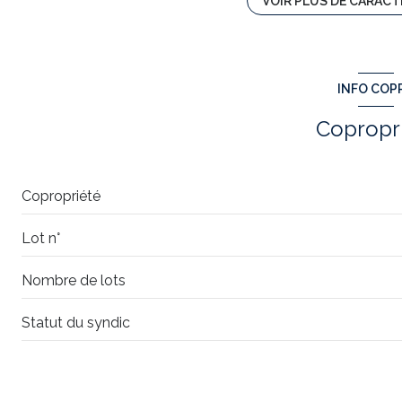
VOIR PLUS DE CARACT
1er étage
INFO COP
vue Place de village
Copropr
Copropriété
Lot n°
Nombre de lots
Statut du syndic