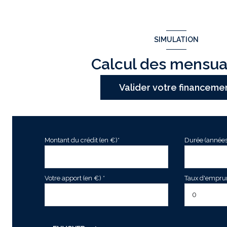
SIMULATION
Calcul des mensua
Valider votre financeme
Montant du crédit (en €)*
Durée (années
Votre apport (en €) *
Taux d'emprunt