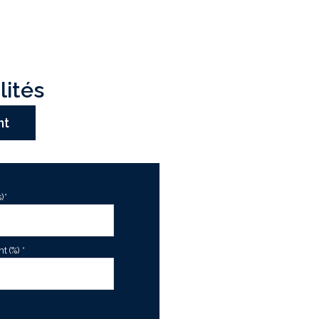
lités
nt
)*
 (%) *