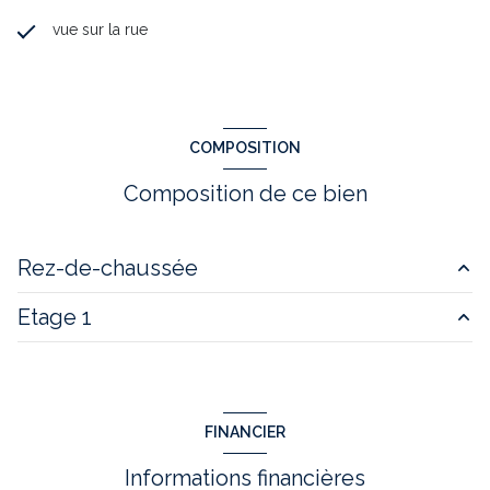
vue sur la rue
COMPOSITION
Composition de ce bien
Rez-de-chaussée
Etage 1
salle de bain
5.16 m²
salon/sejour
9.44 m²
chambre
7.70. m²
cuisine
10.09 m²
FINANCIER
Informations financières