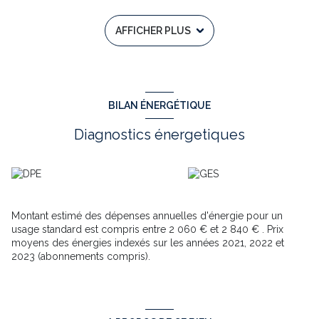
d'eau avec WC et une remise. Puis un escalier montant au :
1 Etage
: l'espace de nuit se compose d'un grand palier , ayant
AFFICHER PLUS
un placard encastré, un débarras sous l 'escalier puis 2
chambres dont une avec un placard, un escalier donnant accès
au :
2 Etage
: 2 pièces pouvant servir de chambre ou autre, puis une
grande surface , donnant sur un tout petit couloir avec une
pièce libre, et une autre pièce pouvant aussi servir de chambre.
BILAN ÉNERGÉTIQUE
au 2 Etage nous pouvons imaginer comme un petit
appartement à rénover selon vos désirs. Cette maison offre de
Diagnostics énergetiques
multiples possibilités à chaque étage (bureau, pièce de
rangement, dressing, salle de jeux, ou autre selon vos besoins).
Puis dans un cadre verdoyant, vous trouverez un grand plan
d'eau, ou vous découvrirez de multiples activitées. (télesky
nautique, wakeboard, petit restaurant panoramique...)
A visiter sans tarder !
Montant estimé des dépenses annuelles d'énergie pour un
Tower-Immobilier : Référence de l' annonce n° 13291
usage standard est compris entre 2 060 € et 2 840 € . Prix
Date de réalisation du DPE le 12 juin 2025.
moyens des énergies indexés sur les années 2021, 2022 et
Honoraires d'agence à la charge du vendeur.
2023 (abonnements compris).
En ce qui concerne le prix, elle est de
145 429 €. ( cent
quarante cinq mille quatre cent vingt neuf euros )
Si vous souhaitez plus d'informations, entrez rapidement en
contact avec Brigitte LUDOSKY, Mail : brigitte.ludosky@tower-
immobilier.fr, tél : 06 59 13 33 49 ---- RSAC 951 075 332 ,