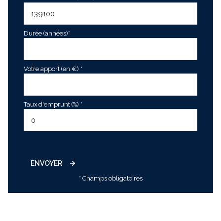
Durée (années)*
Votre apport (en €) *
Taux d'emprunt (%) *
ENVOYER
* Champs obligatoires