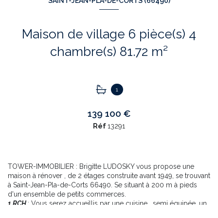
SAINT-JEAN-PLA-DE-CORTS (66490)
Maison de village 6 pièce(s) 4
chambre(s) 81.72 m²
1
139 100 €
Réf
13291
TOWER-IMMOBILIER : Brigitte LUDOSKY vous propose une
maison à rénover , de 2 étages construite avant 1949, se trouvant
à Saint-Jean-Pla-de-Corts 66490. Se situant à 200 m à pieds
d'un ensemble de petits commerces.
1 RCH
: Vous serez accueillis par une cuisine , semi équipée, un
petit salon donnant accès à une chambre alcôve, une salle