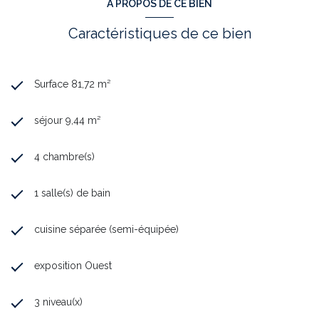
A PROPOS DE CE BIEN
Les informations sur les risques auxquels ce bien est exposé sont
disponibles sur le site Géographique :
www.georiques.gouv.fr
Caractéristiques de ce bien
Annonce proposée par un agent commercial
Surface 81,72 m²
séjour 9,44 m²
4 chambre(s)
1 salle(s) de bain
cuisine séparée (semi-équipée)
exposition Ouest
3 niveau(x)