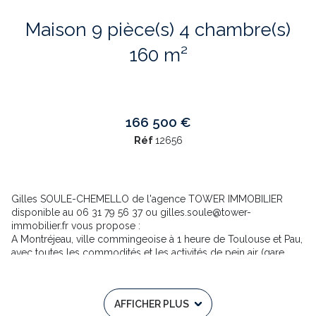
Maison 9 pièce(s) 4 chambre(s)
160 m²
166 500 €
Réf
12656
Gilles SOULE-CHEMELLO de l'agence TOWER IMMOBILIER
disponible au 06 31 79 56 37 ou gilles.soule@tower-
immobilier.fr vous propose :
A Montréjeau, ville commingeoise à 1 heure de Toulouse et Pau,
avec toutes les commodités et les activités de pein air (gare
sncf,golf, base de loisirs,...).
Maison de ville sur 3 niveaux (RDC+2) bien entretenu avec
travaux d'entretiens récents.
AFFICHER PLUS
Bien constitué de 4 appartements loués à l'année, générant de