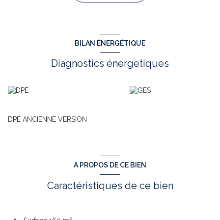
bons revenus locatifs intéressants et réguliers, situé au calme,
aux abords du centre ville, des commerces , cinéma, écoles,
pharmacie, docteurs, maison médicalisée et du marché
hebdomadaire du lundi matin, place de parking à proximité.
Au RDC, un appart. de type T2 avec 46.82m² rénové et repeint, à
BILAN ÉNERGÉTIQUE
l'étage, 1 T2 de 49.70m², et au dernier étage,1 T3 de 39.11m² et 1
T2 de 24.88m². Entièrement équipé du double vitrage,chauffage
Diagnostics énergetiques
électrique. Compteurs individuels (eau/edf), taxe foncière 2023
de 1705 euros et DPE disponibles.
Annonce rédigée sous la responsabilité éditoriale de mr SOULE
gilles-RSAC n° 333 226 611-TOULOUSE.
les informations sur les risques auxquels ce bien est exposé
sont disponibles sur le site Georisques: www.georisques.gouv.fr
DPE ANCIENNE VERSION
Annonce proposée par un agent commercial
A PROPOS DE CE BIEN
Caractéristiques de ce bien