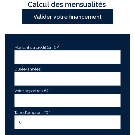
Calcul des mensualités
exposition Sud-Ouest
Valider votre financement
2 côté(s) mitoyen(s)
3 niveau(x)
Montant du crédit (en €)*
terrasse
Durée (années)*
Votre apport (en €) *
Taux d'emprunt (%) *