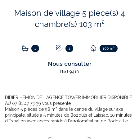
Maison de village 5 pièce(s) 4
chambre(s) 103 m²
1
1
160 m²
Nous consulter
Réf
9410
DIDIER HEMON DE L'AGENCE TOWER IMMOBILIER DISPONIBLE
AU 07 81 47 73 39 vous présente:
Maison 5 pièces de 98 m² dans le centre du village sur axe
principale, située à 5 minutes de Bozouls et Laissac, 10 minutes
d'Espalion avec accès rapide à l'agglomération de Rodez. Le
bourg compte une école très dynamique, une boulangerie avec
un rayon épicerie proposant des produits de qualité, une
annexe de la poste à la mairie ainsi qu'une micro-brasserie