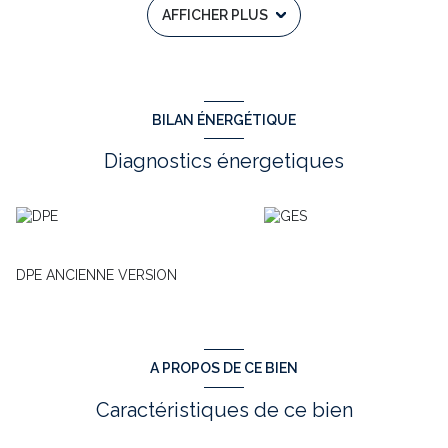
AFFICHER PLUS
artisanale et des artisans.
Ce bien propose un RDC une pièce de vie de 26m², cuisine de
9,50m² ‘entrée et une petite salle d’eau l’étage nous offre 2
chambre (9,50m² et 10,50m²), un bureau de 10,50m² pouvant
être aménagé en chambre et une salle de bain de 7,60m². Les
combles sont aménagées d’une chambre de 18m² donnant sur
BILAN ÉNERGÉTIQUE
belle terrasse vue dégagée sur la campagne environnante.
Un jardin de 160m² non attenant et une grangette de 17 m² au
Diagnostics énergetiques
sol sur 2 niveaux est compris dans le prix.
Ce village, entre le parc national de l’Aubrac avec ses stations
d’hiver et le Lévezou avec ses lacs, propose également de
nombreux chemins de randonnées, de trial et de VTT, idéal
pour des activités de plein air et nature.
Venez profiter de notre campagne qui propose une nature
DPE ANCIENNE VERSION
calme et paisible tout en restant proche des commodités
urbaines et périurbaines. Ce bien demandant juste un petit
rafraichissement il ne reste qu'à déposer ses meubles et valises.
N'ATTENDEZ PLUS, VENEZ VISITER CETTE MAISON PRETE A
VOUS ACCUEILLIR AVEC DIDIER HEMON DE L'AGENCE TOWER
A PROPOS DE CE BIEN
IMMOBILIER AU 07 81 47 73 39 ou didier.hemon@tower-
immobilier.fr. Annonce immobilière rédigée sous la
Caractéristiques de ce bien
responsabilité éditoriale de Didier HEMON - RSAC No499 814
259- RODEZ. Visitez ce bien avec TOWER IMMOBILIER -