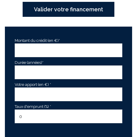
Valider votre financement
Montant du crédit (en €)*
Durée (années)*
Votre apport (en €) *
Taux d'emprunt (%) *