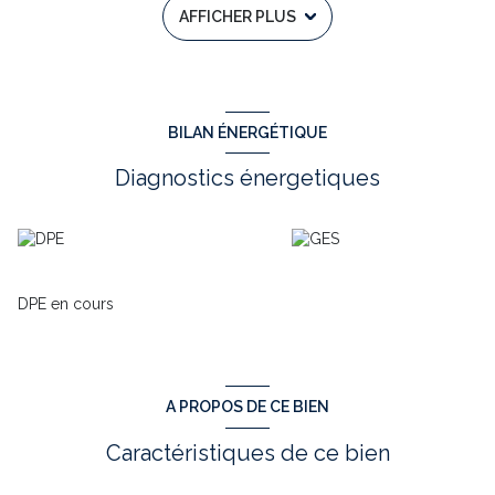
AFFICHER PLUS
Prestations de qualité avec un très bon classement énergétique
en très bonne performance isolation, double vitrage, volets
roulants électriques, chauffage au sol avec pompe à chaleur,
poêle à bois, assainissement collectif tout à l'egout et garage
attenant.
Idéalement situé dans un endroit calme et retiré sans vis à vis
BILAN ÉNERGÉTIQUE
mais avec un accès proche sur les commerces et école.
Bergerac Est, secteur Cours de Pile, Saint Nexans
Diagnostics énergetiques
Bien proposé exclusivement par Jérôme BEAUMONT DE
L'AGENCE TOWER IMMOBILIER AU
06 49 69 58 41
ou
jerome.beaumont
@tower-immobilier.fr
Les informations sur les risques auxquels ce bien est exposé
sont disponibles sur le site Géorisques :
www.georisques.gouv.fr
DPE en cours
Annonce immobilière rédigée sous la responsabilité éditoriale
de Jérôme BEAUMONT - RSAC N°442 965 786 BERGERAC
Annonce proposée par un agent commercial
A PROPOS DE CE BIEN
Caractéristiques de ce bien