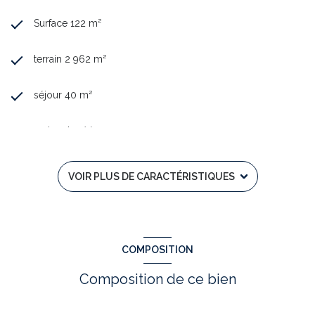
Surface 122 m²
terrain 2 962 m²
séjour 40 m²
3 chambre(s)
1 salle(s) de bain
VOIR PLUS DE CARACTÉRISTIQUES
1 salle(s) d'eau
construit en 2012
COMPOSITION
Chauffage individuel : trad_type_chauff_air_eau (pompe
Composition de ce bien
à chaleur)