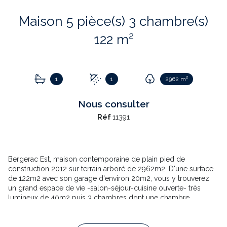
Maison 5 pièce(s) 3 chambre(s)
122 m²
1
1
2962 m²
Nous consulter
Réf
11391
Bergerac Est, maison contemporaine de plain pied de
construction 2012 sur terrain arboré de 2962m2. D'une surface
de 122m2 avec son garage d'environ 20m2, vous y trouverez
un grand espace de vie -salon-séjour-cuisine ouverte- très
lumineux de 40m2 puis 3 chambres dont une chambre
parentale avec sa salle de bain. Un bureau, une buanderie, puis
une salle d'eau avec douche à l'italienne viennent compléter
l'offre.