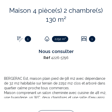
Maison 4 pièce(s) 2 chambre(s)
130 m²
1
2292 m²
1
Nous consulter
Réf
4226-5796
BERGERAC Est, maison plain pied de 98 m2 avec dépendance
de 32 m2 habitable sur terrain de 2292 m2 clos et arboré dans
quartier calme proche tous commerces.
Maison comprenant un salon cheminée avec cuisine de 48 m2,
une buanderie, un WC, deux chambres et une salle d'eau ainsi
qu'une belle véranda de 14m2.. Chauffage électrique, double
vitrage, tout à l'égout, garage non fermé de 18 m2. Secteur
Creysse, Cours de Pile, Saint Nexans.