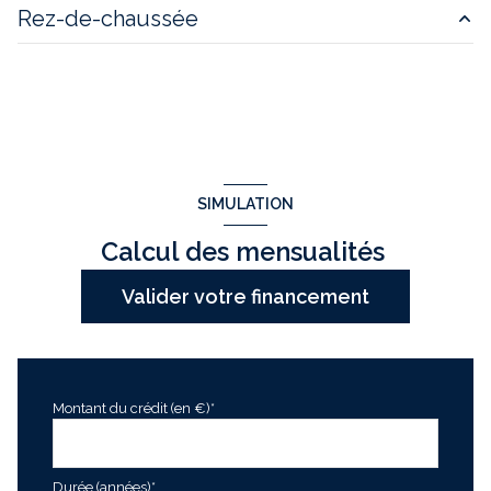
Rez-de-chaussée
exposition Est-Ouest
salon/sejour
48 m²
1 niveau(x)
buanderie
11.22 m²
véranda
14.22 m²
arboré
Dégagement
3.80 m²
SIMULATION
piscinable
chambre
12 m²
Calcul des mensualités
chambre
11.42 m²
Valider votre financement
salle d'eau
8.22 m²
WC
3 m²
annexe
15.60 m²
Montant du crédit (en €)*
annexe
16.20 m²
garage
18 m²
Durée (années)*