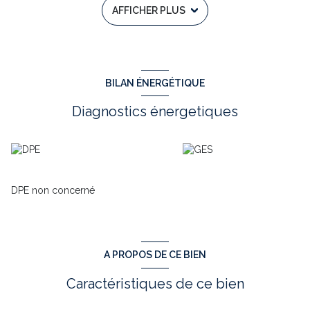
AFFICHER PLUS
N'ATTENDEZ PLUS, VENEZ LA VISITER AVEC Jérôme
BEAUMONT DE L'AGENCE TOWER IMMOBILIER AU
06 49 69
58 41
ou jerome.beaumont
@tower-immobilier.fr.
Annonce
immobilière rédigée sous la responsabilité éditoriale de
Jérôme BEAUMONT - RSAC N°442 965 786 – BERGERAC
Annonce proposée par un agent commercial
BILAN ÉNERGÉTIQUE
Diagnostics énergetiques
DPE non concerné
A PROPOS DE CE BIEN
Caractéristiques de ce bien