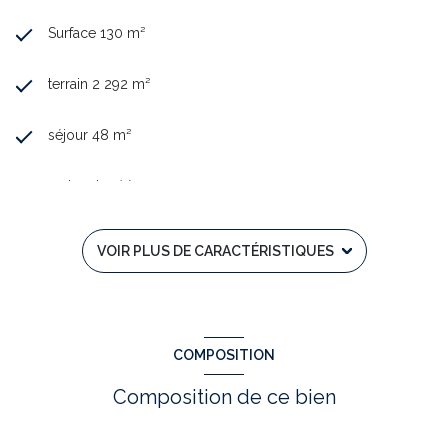
Surface 130 m²
terrain 2 292 m²
séjour 48 m²
2 chambre(s)
1 salle(s) d'eau
VOIR PLUS DE CARACTÉRISTIQUES
construit en 2002
Chauffage individuel : radiateur (electrique)
COMPOSITION
1 garage(s)
Composition de ce bien
4 parking(s)