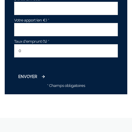
Votre apport (en €) *
Taux d'emprunt (%) *
ENVOYER
* Champs obligatoires