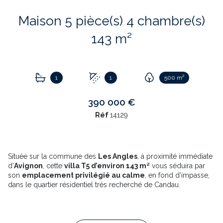
Maison 5 pièce(s) 4 chambre(s)
143 m²
1
1
500 m²
390 000 €
Réf
14129
Située sur la commune des
Les Angles
, à proximité immédiate
d’
Avignon
, cette
villa T5 d’environ 143 m²
vous séduira par
son
emplacement privilégié au calme
, en fond d’impasse,
dans le quartier résidentiel très recherché de Candau.
Édifiée sur un
terrain de 500 m² piscinable
, cette maison à
l’allure de
petit mas provençal
offre un cadre de vie idéal
pour une famille, alliant tranquillité et proximité des