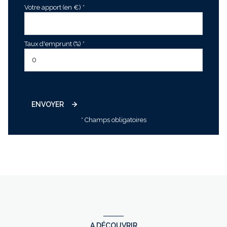
Votre apport (en €) *
Taux d'emprunt (%) *
ENVOYER
* Champs obligatoires
A DÉCOUVRIR