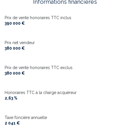
Informations financières
cuisine séparée
Prix de vente honoraires TTC inclus
390 000 €
Chauffage individuel : convecteur (climatisation)
Prix net vendeur
2 parking(s)
380 000 €
exposition Sud
Prix de vente honoraires TTC exclus
380 000 €
1 niveau(x)
terrasse
Honoraires TTC à la charge acquéreur
2,63 %
arboré
Taxe foncière annuelle
piscinable
2 041 €