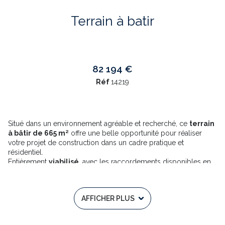
Terrain à batir
82 194 €
Réf
14219
Situé dans un environnement agréable et recherché, ce
terrain
à bâtir de 665 m²
offre une belle opportunité pour réaliser
votre projet de construction dans un cadre pratique et
résidentiel.
Entièrement
viabilisé
, avec les raccordements disponibles en
limite de parcelle, ce terrain permet d’envisager sereinement
l’implantation de votre future maison.
Grâce à sa
configuration plate et son accès facile
, il
AFFICHER PLUS
s’adapte à de nombreux projets de construction et facilite les
travaux d’aménagement.
À proximité immédiate du centre-ville, des commerces et des