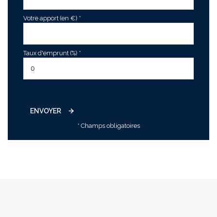
Votre apport (en €) *
Taux d'emprunt (%) *
ENVOYER
* Champs obligatoires