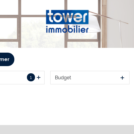
imer
1
Budget