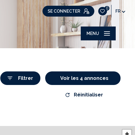
0
SE CONNECTER
FR
MENU
Filtrer
Voir les
4
annonces
Réinitialiser
+