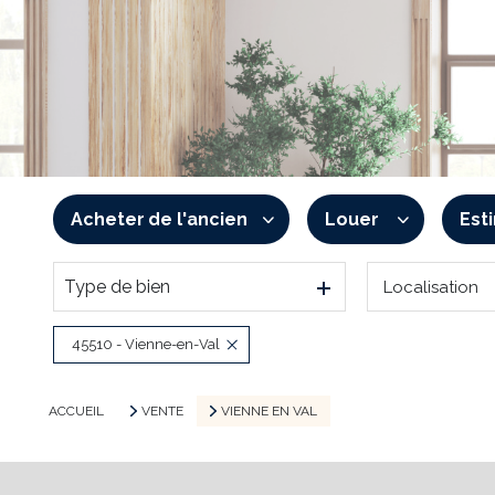
Acheter
de l'ancien
Louer
Est
Type de bien
Localisation
De l'ancien
à l'année
De l'immo pro
De l'immo pro
45510 - Vienne-en-Val
ACCUEIL
VENTE
VIENNE EN VAL