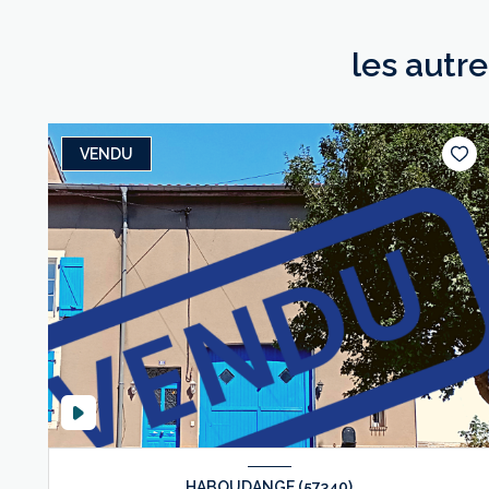
les autr
VENDU
HABOUDANGE (57340)