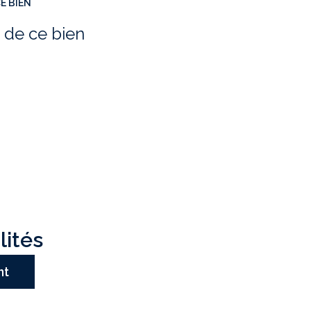
E BIEN
 de ce bien
lités
nt