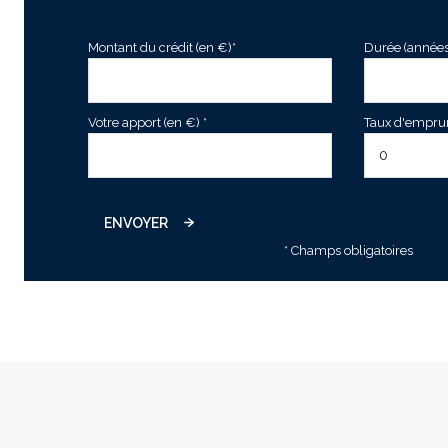
Montant du crédit (en €)*
Durée (années
Votre apport (en €) *
Taux d'emprunt
ENVOYER
* Champs obligatoires