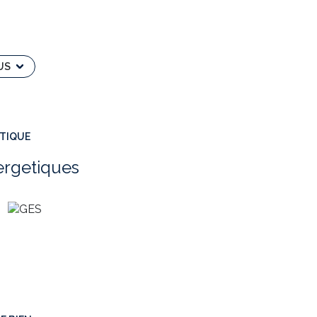
 entièrement viabilisé et très bien exposé.
 l’égout) se situent en bordure immédiate de
US
EC GILLES CORMIER DE L’AGENCE TOWER
r-immobilier.fr
.
ÉTIQUE
lles Cormier - RSAC N° 923 025 654 – RODEZ
ergetiques
ur le site Géorisques : georisques.gouv.fr