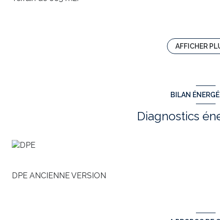
Ce bien à bâtir avec une très jolie vue sur Villefranche est
Les Réseaux (Eau / EDF / Télécom Fibre Optique / Tout à
AFFICHER PL
parcelle.
N'ATTENDEZ PLUS, VENEZ VISITER CES TERRAINS AV
IMMOBILIER au 06/22/20/83/58 ou
gilles.cormier@towe
BILAN ÉNERG
Annonce rédigée sous la responsabilité éditoriale de Gi
Diagnostics én
Les risques auxquels ce bien est exposé sont disponibles s
Annonce proposée par un agent commercial
DPE ANCIENNE VERSION