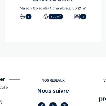
Maison 5 pièce(s) 3 chambre(s) 86.17 m²
1
800 m²
2
VOIR LE BIEN
er
NOS RÉSEAUX
V
Côte,
Nous suivre
pr
5