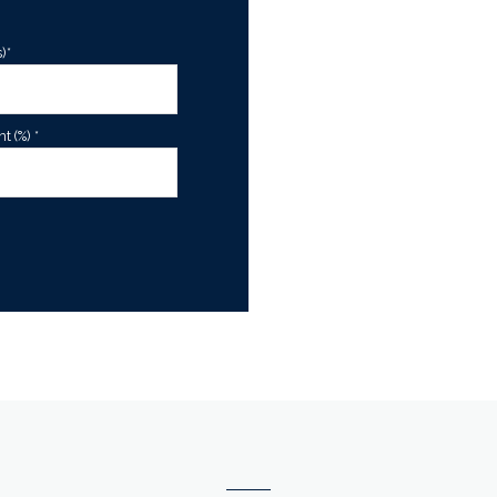
)*
 (%) *