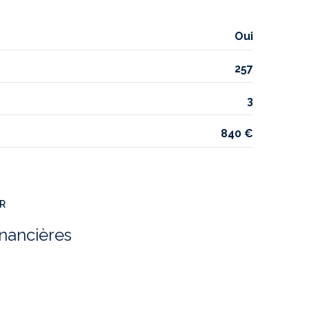
Oui
257
3
840 €
ER
inancières