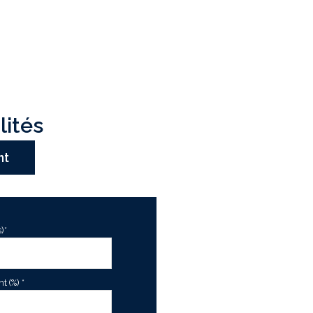
lités
nt
)*
 (%) *