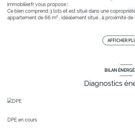
immobilier.fr vous propose :
Ce bien comprend 3 lots et est situé dans une copropriét
appartement de 66 m² , idéalement situé , à proximité de
centre ville vous offre , 2 chambres , un séjour qui s(ouvre 
WC . Quelques rafraissements à prévoir . Il dispose égale
L'immeuble dispose également d'un ascenseur . Idéal pou
AFFICHER PL
Annonce rédigée sous la responsabilité éditoriale de
Annonce proposée par un agent commercial
BILAN ÉNERG
Diagnostics én
DPE en cours