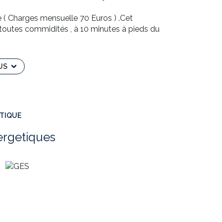
é ( Charges mensuelle 70 Euros ) .Cet
 toutes commidités , à 10 minutes à pieds du
sur un balcon, une cuisine , une salle de bain et un
ment d'une place de parking et d'une cave .
r un investisseur ou un primo-accédant
US
 Corinne ENJALBERT-RSAC n°909691651-RODEZ
ÉTIQUE
ergetiques