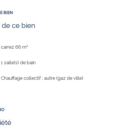
E BIEN
 de ce bien
carrez 66 m²
1 salle(s) de bain
Chauffage collectif : autre (gaz de ville)
RO
iété