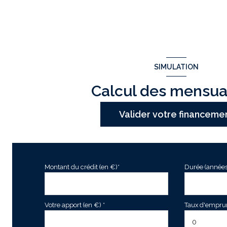
SIMULATION
Calcul des mensua
Valider votre financeme
Montant du crédit (en €)*
Durée (années
Votre apport (en €) *
Taux d'emprunt