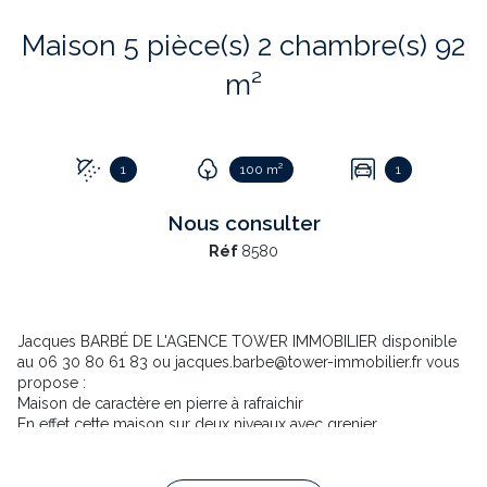
Maison 5 pièce(s) 2 chambre(s) 92
m²
1
100 m²
1
Nous consulter
Réf
8580
Jacques BARBÉ DE L'AGENCE TOWER IMMOBILIER disponible
au 06 30 80 61 83 ou jacques.barbe@tower-immobilier.fr vous
propose :
Maison de caractère en pierre à rafraichir
En effet cette maison sur deux niveaux avec grenier
aménageable a un potentiel de 120 m2 habitable .A ce jour
celle ci est composée de 6 pièces de vie dont 2 à 3 chambres
selon .De plus vous pourrez bénéficier de dépendances et d'un