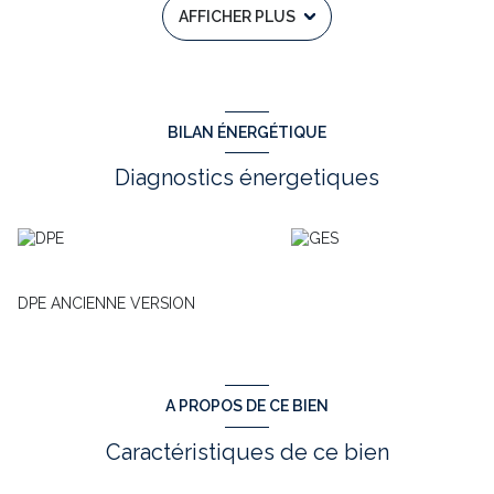
AFFICHER PLUS
garage .Bien d'exellente construction et saine
N'ATTENDEZ PLUS , VENEZ VISITER AVEC Jacques BARBE de
l'agence TOWER IMMOBILIER au 06 30 80 61 83
Annonce immobilière rédigée sous la responsabilité éditoriale
d'un agent commercial indépendant RSAC N 384 407 326 -
VISSEICHE .
BILAN ÉNERGÉTIQUE
Annonce proposée par un agent commercial
Diagnostics énergetiques
DPE ANCIENNE VERSION
A PROPOS DE CE BIEN
Caractéristiques de ce bien