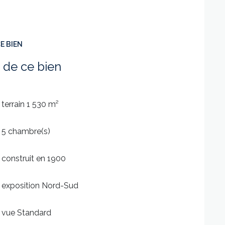
E BIEN
 de ce bien
ne (pour les passionnés ou potentiel
potentiel d'aménagement, est idéal pour les
terrain 1 530 m²
es amoureux d'espaces atypiques.
ienne prison transformée en un véritable
5 chambre(s)
 TOWER-IMMOBILIER.
st exposé sont disponible sur le site
construit en 1900
 éditoriale de Christian VIERMAIN – RSAC
exposition Nord-Sud
gent commercial.
vue Standard