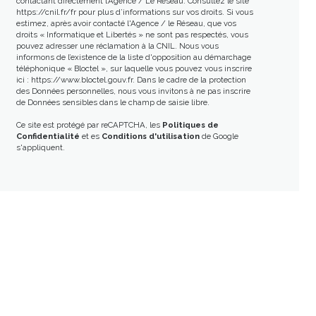
contactant directement l’Agence / Le Réseau. Consultez le site
https://cnil.fr/fr
pour plus d’informations sur vos droits. Si vous
estimez, après avoir contacté l'Agence / le Réseau, que vos
droits « Informatique et Libertés » ne sont pas respectés, vous
pouvez adresser une réclamation à la CNIL. Nous vous
informons de l’existence de la liste d'opposition au démarchage
téléphonique « Bloctel », sur laquelle vous pouvez vous inscrire
ici :
https://www.bloctel.gouv.fr
. Dans le cadre de la protection
des Données personnelles, nous vous invitons à ne pas inscrire
de Données sensibles dans le champ de saisie libre.
Ce site est protégé par reCAPTCHA, les
Politiques de
Confidentialité
et es
Conditions d'utilisation
de Google
s'appliquent.