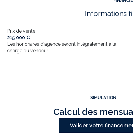
FINANCI
salle de bain
cuisine
Informations f
chambre
Prix de vente
215 000 €
Les honoraires d'agence seront intégralement à la
charge du vendeur
SIMULATION
Calcul des mensua
Valider votre financeme