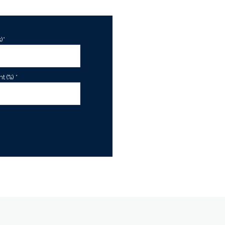
)*
 (%) *