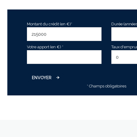
Montant du crédit (en €)*
Durée (années
Votre apport (en €) *
Taux d'emprunt
ENVOYER
* Champs obligatoires