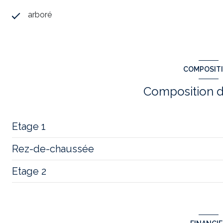
arboré
COMPOSIT
Composition d
Etage 1
Rez-de-chaussée
chambre
Etage 2
chambre
salon/sejour
salle de bain
chambre
salle de bain
chambre
cuisine