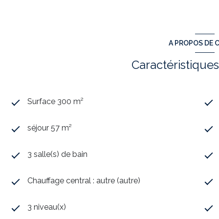
Cave à vin tempérée
Nombreux éléments d'origine conservés
Grenier et combles aménageables
Terrain de 1225 m²
A PROPOS DE C
Exposition nord-sud pour une belle luminosité
Chauffage central au fioul et assainissement collectif
Caractéristiques
Taxe foncière : 1 428 €
Mention spéciale :
Présence d'un mât pour radio télépho
d'aménagement original).
Ce bien d'exception, avec son histoire fascinante et son 
Surface 300 m²
familles nombreuses en quête d'un lieu unique ou pour l
N'attendez plus pour découvrir l'âme de cette anc
séjour 57 m²
coup de cœur !
Venez visiter
avec Christian VIERMAIN de l'Agence
Les informations sur les risques auxquels ce bien e
3 salle(s) de bain
Géorisque :
www.georisques.gouv.fr
Annonce immobilière rédigée sous la responsabilité
Chauffage central : autre (autre)
N°878 051 325 – METZ – Annonce proposée par un a
Annonce proposée par un agent commercial
3 niveau(x)