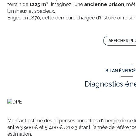
terrain de
1225 m²
. Imaginez : une
ancienne prison
, mé
lumineux et spacieux.
Érigée en 1870, cette demeure chargée d'histoire offre su
Pénétrez dans un
grand salon
invitant à la convivialité
chaleureuse et profitez d'un
bureau
pour vos moments de
La maison dispose de
cinq chambres
, dont une
suite 
AFFICHER PL
pour des instants de quiétude. Une salle d'eau avec dou
Amoureux des belles pierres et des détails authentiques
d'origine conservés, tels que les
barreaux
subtilement in
singulier de ce lieu.
BILAN ÉNERG
Le potentiel de cette propriété ne s'arrête pas là : un
gren
n'attendent que vos idées pour se transformer. Les amate
Diagnostics én
enterrée tempérée
.
À l'extérieur, profitez d'un terrain
en partie arboré
où vou
terrasse
, aménagé sur l'ancienne promenade des prisonn
insolites.
Les atouts de ce bien atypique :
Surface habitable généreuse de 300 m²
Montant estimé des dépenses annuelles d'énergie de ce 
5 chambres, dont une suite parentale
entre 3 900 € et 5 400 € . 2023 étant l'année de référence d
Grand salon, salle à manger et bureau
estimation.