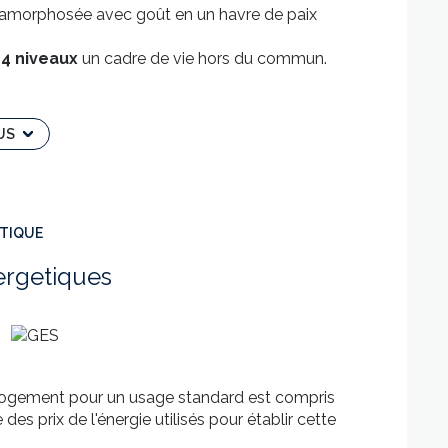
tamorphosée avec goût en un havre de paix
r
4 niveaux
un cadre de vie hors du commun.
, prolongez vos soirées dans une
salle à manger
 concentration.
parentale
avec sa salle de bain complète, idéale
US
che et trois WC complètent les commodités.
 ? Vous serez conquis par les nombreux éléments
tégrés à certaines fenêtres, témoignant du passé
ÉTIQUE
ier
et des
combles aménageables
urs de bons vins apprécieront la
cave à vin
ergetiques
s pourrez vous ressourcer. Un
emplacement
iers, vous offrira des moments de détente
logement pour un usage standard est compris
es prix de l'énergie utilisés pour établir cette