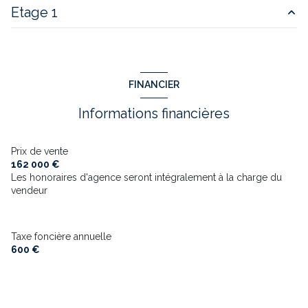
Etage 1
salon/sejour
30 m²
cuisine
9 m²
chambre
14 m²
suite
20 m²
chambre
12 m²
FINANCIER
suite
24 m²
Informations financières
chambre
14 m²
espace bien-être
20 m²
Prix de vente
162 000 €
Les honoraires d'agence seront intégralement à la charge du
vendeur
Taxe foncière annuelle
600 €