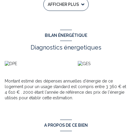
AFFICHER PLUS
Le tout sur un terrain de 1700 m².
Les informations sur les risques auxquels ce bien est
exposé sont disponibles sur le site Géorisques :
www.georisques.gouv.fr
Annonce immobilière rédigée sous la responsabilité éditoriale
BILAN ÉNERGÉTIQUE
de Yves BINABOUT – RSAC N° 388 862 062 – SAINTES
Annonce proposée par un agent commercial
Diagnostics énergetiques
Montant estimé des dépenses annuelles d'énergie de ce
logement pour un usage standard est compris entre 3 360 € et
4 610 € . 2000 étant l'année de référence des prix de l'énergie
utilisés pour établir cette estimation.
A PROPOS DE CE BIEN