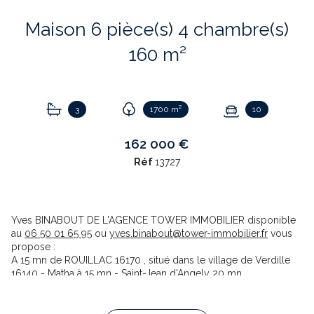
Maison 6 pièce(s) 4 chambre(s)
160 m²
3
1700 m²
10
162 000 €
Réf
13727
Yves BINABOUT DE L'AGENCE TOWER IMMOBILIER disponible
au
06 50 01 65 95
ou
yves.binabout@tower-immobilier.fr
vous
propose :
A 15 mn de ROUILLAC 16170 , situé dans le village de Verdille
16140 - Matha à 15 mn - Saint-Jean d'Angely 20 mn.
Une maison 6 pièces, de 160 m² habitables: elle comprend un
séjour de 30 m² , 3 salles de bains, 4 chambres dont 2 à l'
étage.