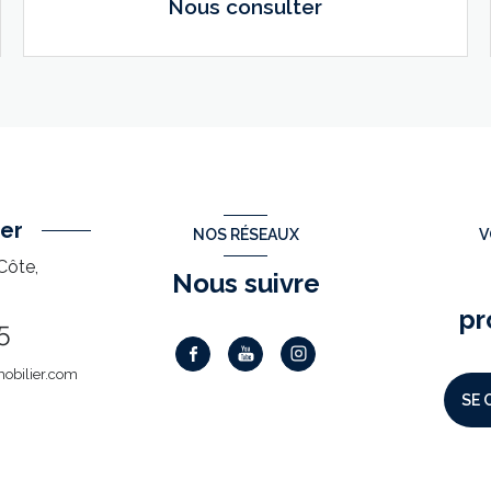
Nous consulter
VOIR LE BIEN
er
NOS RÉSEAUX
V
Côte,
Nous suivre
pr
5
obilier.com
SE 