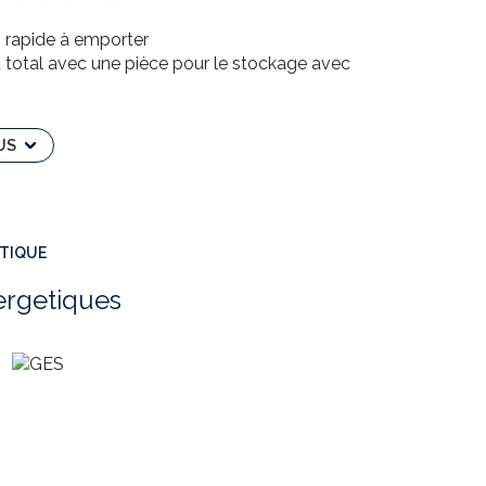
 rapide à emporter
u total avec une pièce pour le stockage avec
 du métro tour eiffel,
ès bien notée. Et beaucoup de passage.
US
yer attractif
ÉTIQUE
ergetiques