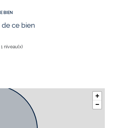
E BIEN
apidement. Pour le financement, on peut voir avec la
 de ce bien
s, n'hésitez pas;
OUNI de l'AGENCE TOWER IMMOBILIER au 07
ce immobilière rédigée sous la responsabilité
ANTERRE Prix du bien : 160 160
€ Prix du bien
1 niveau(x)
 6160.00
€ Honoraires à la charge de : Acquéreur
+
−