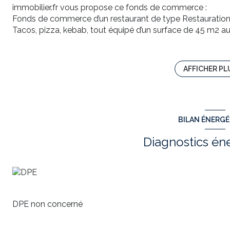
immobilier.fr vous propose ce fonds de commerce :
Fonds de commerce d’un restaurant de type Restauration
Tacos, pizza, kebab, tout équipé d’un surface de 45 m2 a
lavabo au sous-sol.
Sur un emplacement de premier choix Paris 15ème non loin
Pas de concurrence autour pour cette restauration. Et tr
AFFICHER PL
Service à emporter avec les différentes plateformes. Un lo
Aux alentours de 5 écoles, bureaux, habitation.
Très bon chiffre d'affaire
Il est composé :
BILAN ÉNERG
6 congélateurs.
2 frigos
Diagnostics én
1 FOUR A PIZZA A 2 ETAGES
1 frigo vitrine
1 armoire chambre froide
1 plaque et une friteuse MBM
1 machine à kebab avec 4 feux gaz.
1 Micro onde
DPE non concerné
1 machine à panini
1 caisse enregistreuse