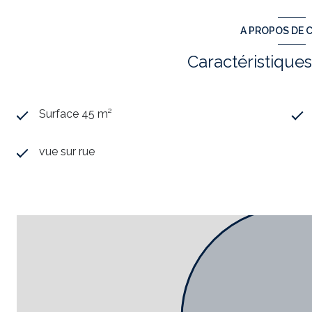
7 écrans de tv et 2 caméra de surveillance
Loyer de 1733 euros TTC par mois
A PROPOS DE C
Bail 3 6 9 Reste 2 ans
Clé en main. Prêt à démarrer . Très belle affaire à saisir r
Caractéristiques
banque du propriétaire fidèle depuis de nombreuses année
N'ATTENDEZ PLUS, VENEZ VISITER AVEC Ahmed HASS
57 57 01 74 ou ahmed.hassouni@tower-immobilier.fr Annon
éditoriale de Ahmed HASSOUNI RSAC no 900 077 801- N
Surface 45 m²
154 000.00. € Honoraires TTC : 4 % soit
hors honoraires :
Annonce proposée par un agent commercial
vue sur rue