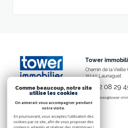
VOIR LE BIEN
Tower immobili
Chemin de la Vieille 
31140
Launaguet
05 82 08 29 4
Comme beaucoup, notre site
utilise les cookies
mandataires@tower-imm
On aimerait vous accompagner pendant
votre visite.
En poursuivant, vous acceptez l'utilisation des
cookies par ce site, afin de vous proposer des
contenus adaptés et réaliser des statistiques !