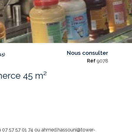
Nous consulter
15)
Réf
9078
Fonds de commerce 45 m²
7 57 57 01 74 ou ahmed.hassouni@tower-