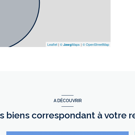
Leaflet
|
©
Maps
|
© OpenStreetMap
Jawg
A DÉCOUVRIR
es biens correspondant à votre 