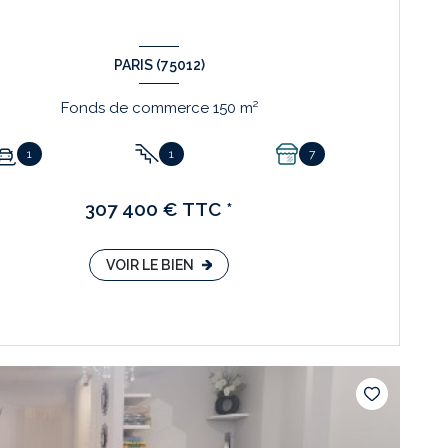
PARIS (75012)
Fonds de commerce 150 m²
1
1
7
307 400 € TTC *
VOIR LE BIEN