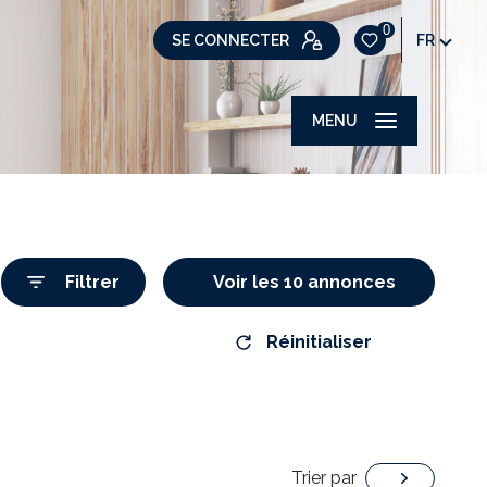
0
SE CONNECTER
FR
MENU
Filtrer
Voir les
10
annonces
Réinitialiser
Trier par