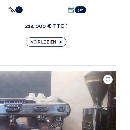
1
3 m
214 000 € TTC *
VOIR LE BIEN