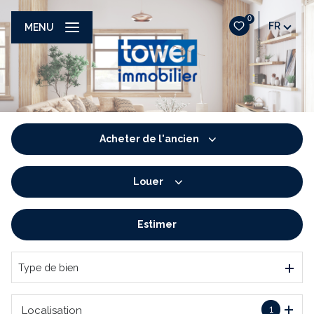
0
FR
MENU
Acheter
de l'ancien
Louer
De l'ancien
De l'immo pro
Estimer
à l'année
De l'immo pro
Type de bien
1
Localisation