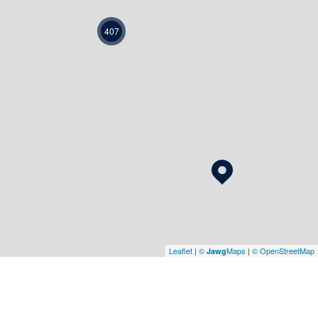
407
Leaflet
|
©
Maps
|
© OpenStreetMap
Jawg