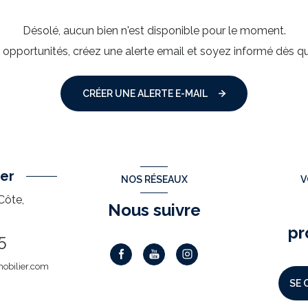
Désolé, aucun bien n'est disponible pour le moment.
pportunités, créez une alerte email et soyez informé dès qu
CRÉER UNE ALERTE E-MAIL
er
NOS RÉSEAUX
V
Côte,
Nous suivre
pr
5
obilier.com
SE 