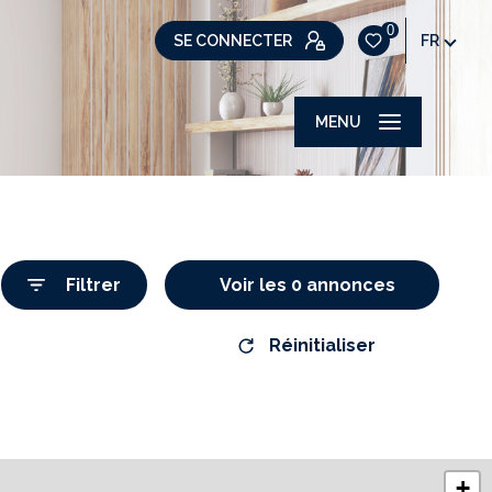
0
SE CONNECTER
FR
MENU
Filtrer
Voir les
0
annonces
Réinitialiser
+