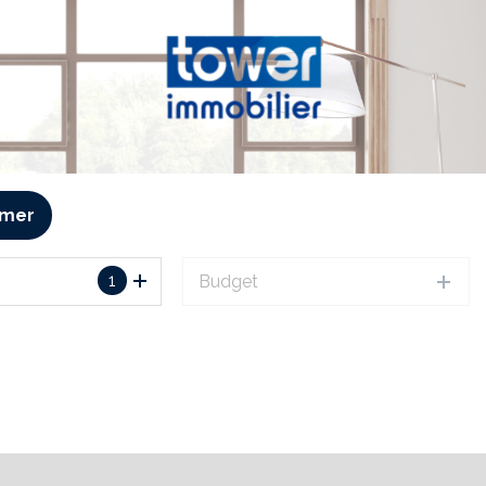
imer
1
Budget