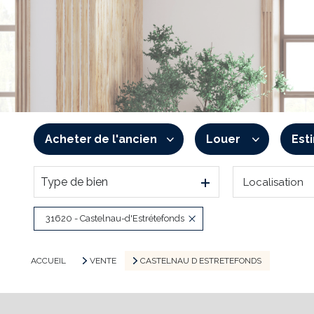
Acheter
de l'ancien
Louer
Est
Type de bien
Localisation
De l'ancien
à l'année
De l'immo pro
De l'immo pro
31620 - Castelnau-d'Estrétefonds
ACCUEIL
VENTE
CASTELNAU D ESTRETEFONDS