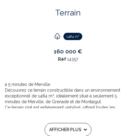
Terrain
1484 m²
160 000 €
Réf
14357
à 5 minutes de Merville
Découvrez ce terrain constructible dans un environnement
exceptionnel de 1484 m², idéalement situé à seulement 5
minutes de Merville, de Grenade et de Montaigut.
Ce terrain plat est entièrement viabilisé, offrant toutes les
commodités nécessaires : tout à l'égout, pluvial, téléphone,
fibre, eau, et EDF. De plus, un chemin d'accès est déjà en place,
facilitant votre projet de construction.
AFFICHER PLUS
Situé au calme, au fond d'une impasse, ce terrain offre un cadre