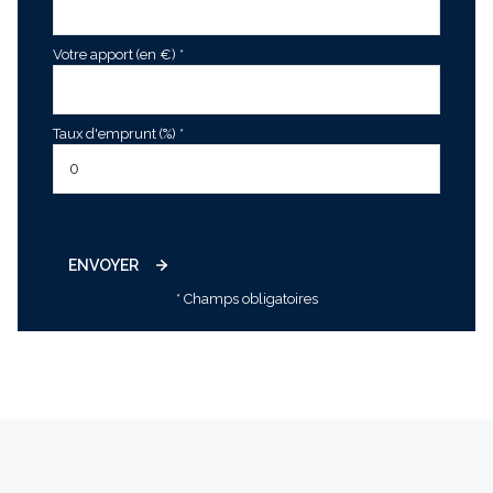
Votre apport (en €) *
Taux d'emprunt (%) *
ENVOYER
* Champs obligatoires