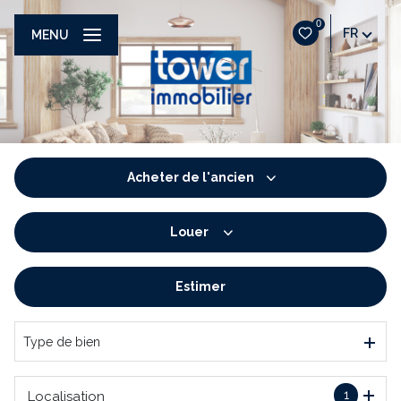
0
FR
MENU
Acheter
de l'ancien
Louer
De l'ancien
De l'immo pro
Estimer
à l'année
De l'immo pro
Type de bien
1
Localisation