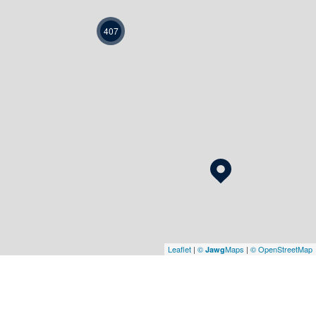
407
Leaflet
|
©
Maps
|
© OpenStreetMap
Jawg