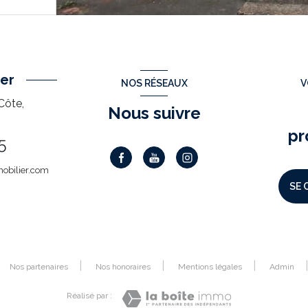
er
NOS RÉSEAUX
V
Côte,
Nous suivre
pr
5
obilier.com
SE 
Nos partenaires
Nos honoraires
Mentions légales
Admin
Réalisé par :