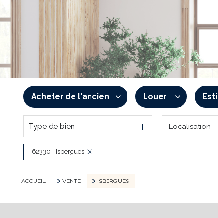
Acheter
de l'ancien
Louer
Est
Type de bien
Localisation
De l'ancien
à l'année
De l'immo pro
De l'immo pro
62330 - Isbergues
ACCUEIL
VENTE
ISBERGUES