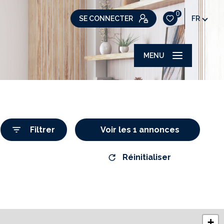
0
SE CONNECTER
FR
MENU
Filtrer
Voir les
1
annonces
Réinitialiser
+