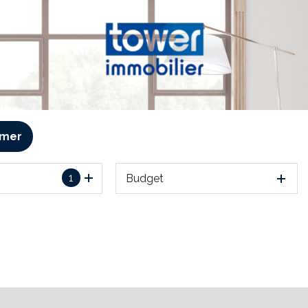
imer
1
Budget