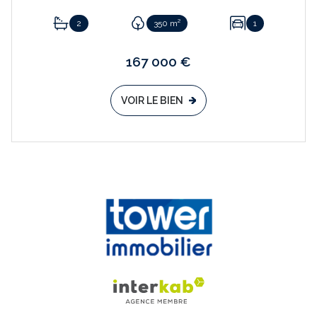
2
350 m²
1
167 000 €
VOIR LE BIEN