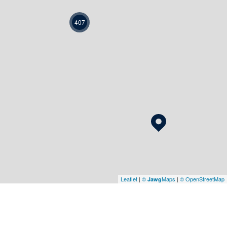
407
Leaflet
|
©
Maps
|
© OpenStreetMap
Jawg