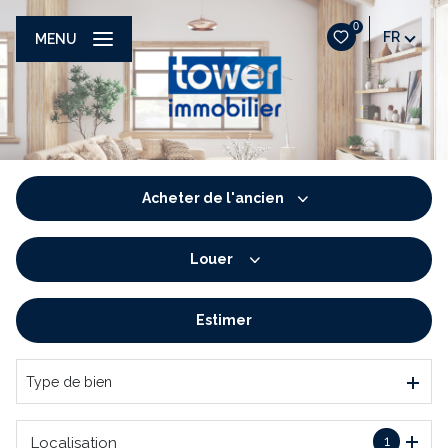
0
FR
MENU
Acheter
de l'ancien
Louer
De l'ancien
De l'immo pro
Estimer
à l'année
De l'immo pro
Type de bien
1
Localisation