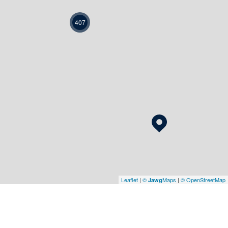
407
Leaflet
|
©
Maps
|
© OpenStreetMap
Jawg