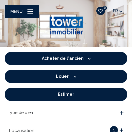
0
FR
MENU
Acheter
de l'ancien
Louer
De l'ancien
De l'immo pro
Estimer
à l'année
De l'immo pro
Type de bien
1
Localisation