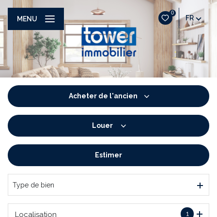
0
FR
MENU
Acheter
de l'ancien
Louer
De l'ancien
De l'immo pro
Estimer
à l'année
De l'immo pro
Type de bien
1
Localisation