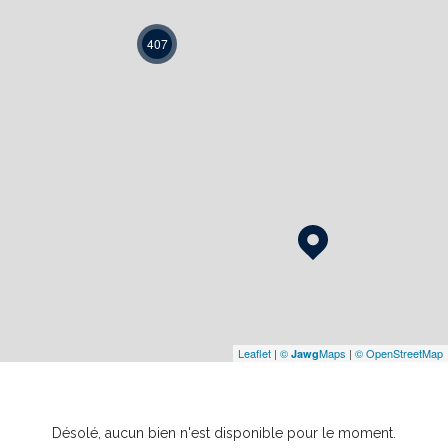
407
Leaflet
|
©
Maps
|
© OpenStreetMap
Jawg
Désolé, aucun bien n'est disponible pour le moment.