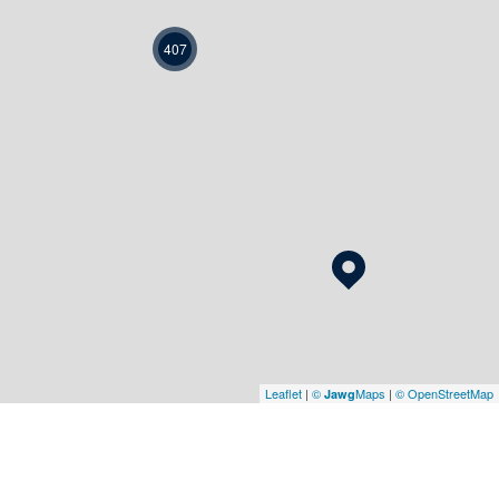
407
Leaflet
|
©
Maps
|
© OpenStreetMap
Jawg