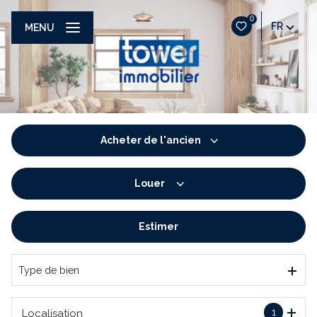
0
FR
MENU
Acheter
de l'ancien
Louer
De l'ancien
De l'immo pro
Estimer
à l'année
De l'immo pro
Type de bien
1
Localisation