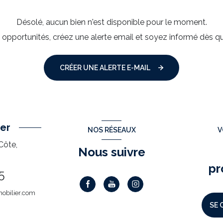
Désolé, aucun bien n'est disponible pour le moment.
pportunités, créez une alerte email et soyez informé dès qu
CRÉER UNE ALERTE E-MAIL
er
NOS RÉSEAUX
V
Côte,
Nous suivre
pr
5
obilier.com
SE 