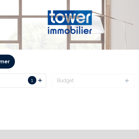
imer
1
Budget