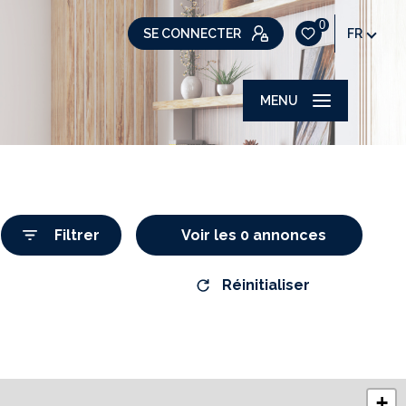
0
SE CONNECTER
FR
MENU
Filtrer
Voir les
0
annonces
Réinitialiser
+