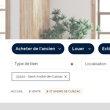
Acheter
de l'ancien
Louer
Est
Type de bien
Localisation
De l'ancien
à l'année
De l'immo pro
De l'immo pro
33240 - Saint-André-de-Cubzac
ACCUEIL
VENTE
ST ANDRE DE CUBZAC