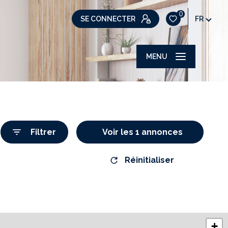
0
SE CONNECTER
FR
MENU
Filtrer
Voir les
1
annonces
Réinitialiser
+