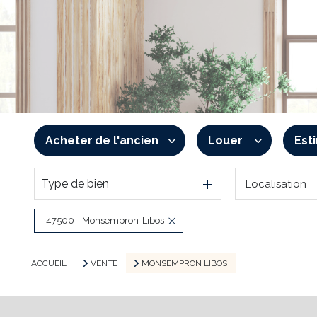
Acheter
de l'ancien
Louer
Est
Type de bien
Localisation
De l'ancien
à l'année
De l'immo pro
De l'immo pro
47500 - Monsempron-Libos
ACCUEIL
VENTE
MONSEMPRON LIBOS