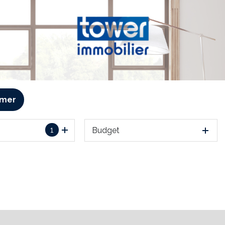
imer
1
Budget