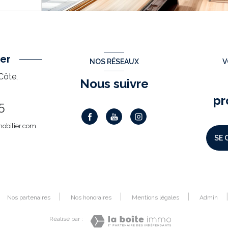
er
NOS RÉSEAUX
V
Côte,
Nous suivre
pr
5
obilier.com
SE 
Nos partenaires
Nos honoraires
Mentions légales
Admin
Réalisé par :